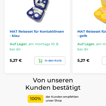
MAT Reiseset für Kontaktlinsen
MAT Reiseset fü
- blau
- gelb
Auf Lager
,
am montags 10. 8.
Auf Lager
,
am mo
bei dir
bei dir
5,27 €
5,27 €
In den Korb
Von unseren
Kunden bestätigt
der Kunden empfehlen
100%
unser Shop