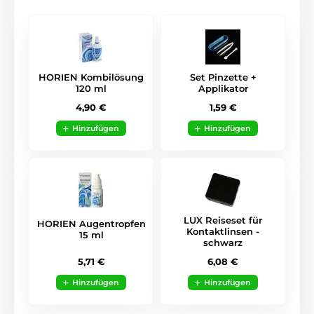
HORIEN Kombilösung
Set Pinzette +
120 ml
Applikator
4,90 €
1,59 €
Hinzufügen
Hinzufügen
LUX Reiseset für
HORIEN Augentropfen
Kontaktlinsen -
15 ml
schwarz
5,71 €
6,08 €
Hinzufügen
Hinzufügen