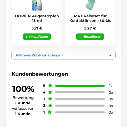
HORIEN Augentropfen
MAT Reiseset für
15 ml
Kontaktlinsen - türkis
5,71 €
5,27 €
Hinzufügen
Hinzufügen
Weiteres Zubehör anzeigen
Kundenbewertungen
5
1x
100%
4
0x
Bewertung
3
0x
1 Kunde
.
2
0x
Verfasst von
1
0x
1 Kunde
.