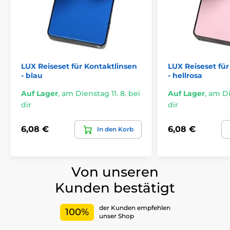
LUX Reiseset für Kontaktlinsen
LUX Reiseset für
- blau
- hellrosa
Auf Lager
,
am Dienstag 11. 8. bei
Auf Lager
,
am Die
dir
dir
6,08 €
6,08 €
In den Korb
Von unseren
Kunden bestätigt
der Kunden empfehlen
100%
unser Shop