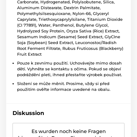
Carbonate, Hydrogenated, Polyisobutene, Silica,
Aluminum Distearate, Dextrin Palmitate,
Polymethylsilsesquioxane, Nylon-66, Glyceryl
Caprylate, Triethoxycaprylylsilane, Titanium Dioxide
(CI 77891), Water, Panthenol, Butylene Glycol,
Hydrolyzed Soy Protein, Oryza Sativa (Rice) Extract,
Sesamum Indicum (Sesame) Seed Extract, GlyCIne
Soja (Soybean) Seed Extract, Leuconostoc/Radish
Root Ferment Filtrate, Rubus Fruticosus (Blackberry)
Fruit Extract
Pouze k zevnímu použití. Uchovávejte mimo dosah
dětí. Vyhněte se kontaktu s očima. Pokud se objeví
podráždění pleti, ihned přestaňte výrobek používat.
Složení se může měnit. Prosíme, vždy si před
použitím ověřte informace uvedené na obalu.
Diskussion
Es wurden noch keine Fragen