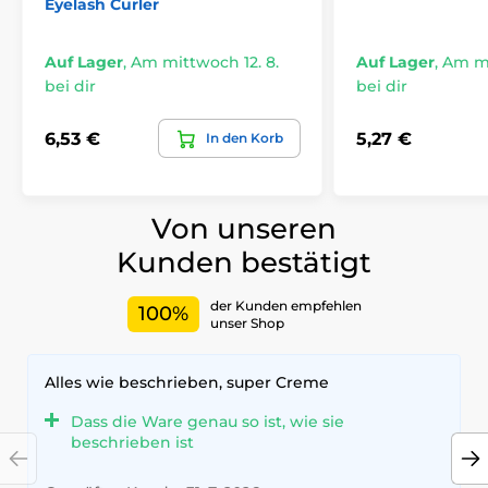
Eyelash Curler
Auf Lager
,
Am mittwoch 12. 8.
Auf Lager
,
Am mi
bei dir
bei dir
6,53 €
5,27 €
In den Korb
Von unseren
Kunden bestätigt
der Kunden empfehlen
100%
unser Shop
Alles wie beschrieben, super Creme
Dass die Ware genau so ist, wie sie
beschrieben ist