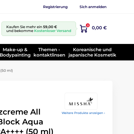
Registrierung
Sich anmelden
0
Kaufen Sie mehr ein
59,00 €
0,00 €
und bekomme
Kostenloser Versand
Make-up &
Themen -
Koreanische und
Bodypainting
kontaktlinsen
japanische Kosmetik
(50 ml)
creme All
Weitere Produkte anzeigen ›
Block Aqua
A++++ (50 ml)