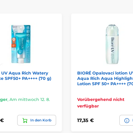
 UV Aqua Rich Watery
BIORÉ Opalovací lotion U
e SPF50+ PA++++ (70 g)
Aqua Rich Aqua Highligh
Lotion SPF 50+ PA++++ (7
ager
,
Am mittwoch 12. 8.
Vorübergehend nicht
verfügbar
 €
17,35 €
In den Korb