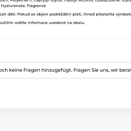
m, Polyether-1, Caprylyl Glycol, t-Butyl Alcohol, Guaiazulene, Glyc
 Hyaluronate, Fragrance
h dětí. Pokud se objeví podráždění pleti, ihned přestaňte výrobek
oužitím ověřte informace uvedené na obalu.
ch keine Fragen hinzugefügt. Fragen Sie uns, wir bera