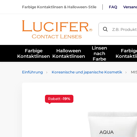
Farbige Kontaktlinsen & Halloween-Stile
FAQ
Versan
Z.B. Produk
Linsen
Farbige
Halloween
Farbig
nach
Kontaktlinsen
Kontaktlinsen
Kontaktl
Farbe
Einführung
Koreanische und japanische Kosmetik
MIS
Rabatt
-19%