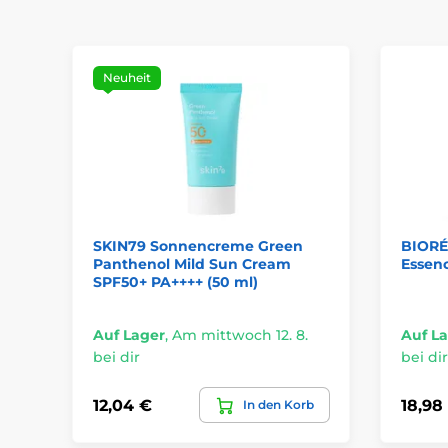
Neuheit
SKIN79 Sonnencreme Green
BIORÉ
Panthenol Mild Sun Cream
Essenc
SPF50+ PA++++ (50 ml)
Auf Lager
,
Am mittwoch 12. 8.
Auf L
bei dir
bei dir
12,04 €
18,98
In den Korb