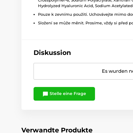
Crosspolymer-6, Sodium Polyacrylate, Xanthan Gu
Hydrolyzed Hyaluronic Acid, Sodium Acetylated
Pouze k zevnímu použití. Uchovávejte mimo dosa
Složení se může měnit. Prosíme, vždy si před p
Diskussion
Es wurden no
Stelle eine Frage
Verwandte Produkte