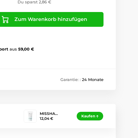
Du sparst 2,86 €
Zum Warenkorb hinzufügen
port
aus
59,00 €
Garantie: :
24 Monate
MISSHA…
Kaufen
12,04 €