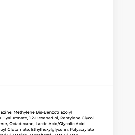
iazine, Methylene Bis-Benzotriazolyl
Hyaluronate, 1,2-Hexanediol, Pentylene Glycol,
ymer, Octadecane, Lactic Acid/Glycolic Acid
yl Glutamate, Ethylhexylglycerin, Polyacrylate