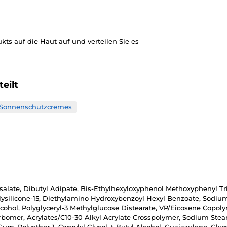
s auf die Haut auf und verteilen Sie es
eilt
Sonnenschutzcremes
salate, Dibutyl Adipate, Bis-Ethylhexyloxyphenol Methoxyphenyl Tr
lysilicone-15, Diethylamino Hydroxybenzoyl Hexyl Benzoate, Sodium 
Alcohol, Polyglyceryl-3 Methylglucose Distearate, VP/Eicosene Copol
omer, Acrylates/C10-30 Alkyl Acrylate Crosspolymer, Sodium Stearo