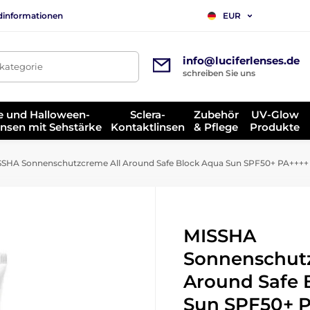
dinformationen
EUR
info@luciferlenses.de
tkategorie
schreiben Sie uns
e und Halloween-
Sclera-
Zubehör
UV-Glow
insen mit Sehstärke
Kontaktlinsen
& Pflege
Produkte
SHA Sonnenschutzcreme All Around Safe Block Aqua Sun SPF50+ PA++++ 
MISSHA
Sonnenschutz
Around Safe 
Sun SPF50+ P