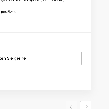
eryl Glucoside, Tocopherol, Beta-Glucan,
 používat.
ten Sie gerne