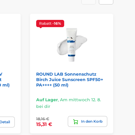
Rabatt
-16%
V
ROUND LAB Sonnenschutz
SH
t
Birch Juice Sunscreen SPF50+
UV
0 ml)
PA++++ (50 ml)
SP
Auf Lager
,
Am mittwoch 12. 8.
Vo
bei dir
ve
18,16 €
In den Korb
7,
Detail
15,31 €