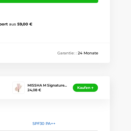
port
aus
59,00 €
Garantie: :
24 Monate
MISSHA M Signature…
Kaufen
24,08 €
SPF30 PA++