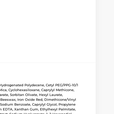
e, Hydrogenated Polydecene, Cetyl PEG/PPG-10/1
Mica, Cyclohexasiloxane, Caprylyl Methicone,
rate, Sorbitan Olivate, Hexyl Laurate,
c Beeswax, Iron Oxide Red, Dimethicone/Vinyl
 Sodium Benzoate, Caprylyl Glycol, Propylene
ium EDTA, Xanthan Gum, Ethylhexyl Palmitate,