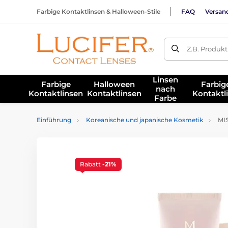
Farbige Kontaktlinsen & Halloween-Stile
FAQ
Versan
Z.B. Produk
Linsen
Farbige
Halloween
Farbig
nach
Kontaktlinsen
Kontaktlinsen
Kontaktl
Farbe
Einführung
Koreanische und japanische Kosmetik
MIS
Rabatt
-21%