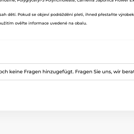
Adenosine, Polyglyceryl-3 Polyricinoleate, Camellia Japonica Flower E
h dětí. Pokud se objeví podráždění pleti, ihned přestaňte výrobek
oužitím ověřte informace uvedené na obalu.
ch keine Fragen hinzugefügt. Fragen Sie uns, wir bera