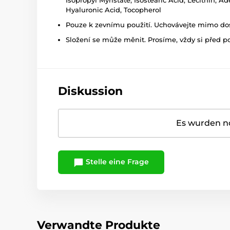
Isopropyl Myristate, Isostearic Acid, Lecithin, 
Hyaluronic Acid, Tocopherol
Pouze k zevnímu použití. Uchovávejte mimo dosa
Složení se může měnit. Prosíme, vždy si před p
Diskussion
Es wurden no
Stelle eine Frage
Verwandte Produkte