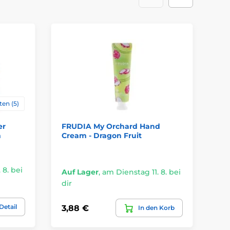
ten (5)
er
FRUDIA My Orchard Hand
WH
m
Cream - Dragon Fruit
Ta
 8. bei
Auf Lager
,
am Dienstag 11. 8. bei
Vo
dir
ve
Detail
3,88 €
0,
In den Korb