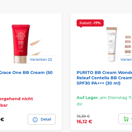
Rabatt
-17%
Varianten (2)
Varian
Grace One BB Cream (50
PURITO BB Cream Wond
Releaf Centella BB Crea
SPF30 PA+++ (30 ml)
Auf Lager
,
am Dienstag 11.
ergehend nicht
dir
gbar
19,39 €
 €
Detail
16,12 €