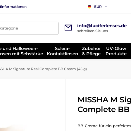
dinformationen
EUR
info@luciferlenses.de
tkategorie
schreiben Sie uns
e und Halloween-
Sclera-
Zubehör
UV-Glow
insen mit Sehstärke
Kontaktlinsen
& Pflege
Produkte
SHA M Signature Real Complete BB Cream (45 g)
MISSHA M Sig
Complete BB 
BB-Creme für ein perfekte