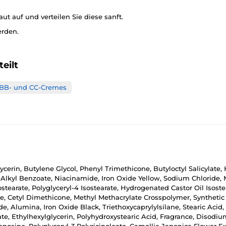
t auf und verteilen Sie diese sanft.
rden.
eilt
BB- und CC-Cremes
ycerin, Butylene Glycol, Phenyl Trimethicone, Butyloctyl Salicylat
 Alkyl Benzoate, Niacinamide, Iron Oxide Yellow, Sodium Chloride, 
stearate, Polyglyceryl-4 Isostearate, Hydrogenated Castor Oil Isostea
e, Cetyl Dimethicone, Methyl Methacrylate Crosspolymer, Syntheti
Alumina, Iron Oxide Black, Triethoxycaprylylsilane, Stearic Acid,
te, Ethylhexylglycerin, Polyhydroxystearic Acid, Fragrance, Disod