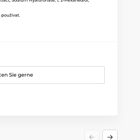
xtract, Sodium Hyaluronate, 1, 2-Hexanediol,
 používat.
ten Sie gerne