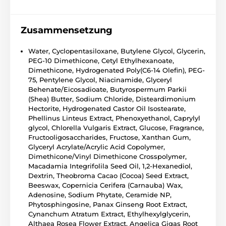
Zusammensetzung
Water, Cyclopentasiloxane, Butylene Glycol, Glycerin,
PEG-10 Dimethicone, Cetyl Ethylhexanoate,
Dimethicone, Hydrogenated Poly(C6-14 Olefin), PEG-
75, Pentylene Glycol, Niacinamide, Glyceryl
Behenate/Eicosadioate, Butyrospermum Parkii
(Shea) Butter, Sodium Chloride, Disteardimonium
Hectorite, Hydrogenated Castor Oil Isostearate,
Phellinus Linteus Extract, Phenoxyethanol, Caprylyl
glycol, Chlorella Vulgaris Extract, Glucose, Fragrance,
Fructooligosaccharides, Fructose, Xanthan Gum,
Glyceryl Acrylate/Acrylic Acid Copolymer,
Dimethicone/Vinyl Dimethicone Crosspolymer,
Macadamia Integrifolila Seed Oil, 1,2-Hexanediol,
Dextrin, Theobroma Cacao (Cocoa) Seed Extract,
Beeswax, Copernicia Cerifera (Carnauba) Wax,
Adenosine, Sodium Phytate, Ceramide NP,
Phytosphingosine, Panax Ginseng Root Extract,
Cynanchum Atratum Extract, Ethylhexylglycerin,
Althaea Rosea Flower Extract, Angelica Gigas Root