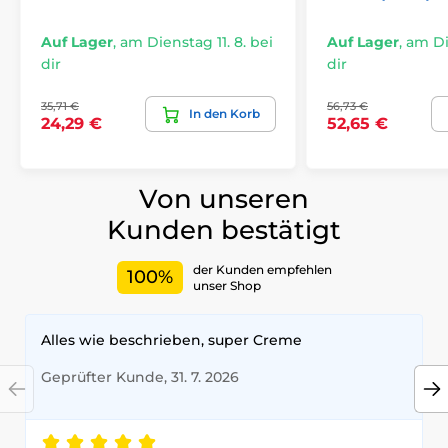
Auf Lager
,
am Dienstag 11. 8. bei
Auf Lager
,
am Die
dir
dir
35,71 €
56,73 €
In den Korb
24,29 €
52,65 €
Von unseren
Kunden bestätigt
der Kunden empfehlen
100%
unser Shop
Alles wie beschrieben, super Creme
Geprüfter Kunde, 31. 7. 2026