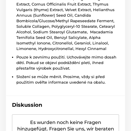
Extract, Cornus Officinalis Fruit Extract, Thymus
Vulgaris (thyme) Extract, Velvet Extract, Helianthus
Annuus (Sunflower) Seed Oil, Candida
Bombicola/Glucose/Methyl Rapeseedate Ferment,
Soluble Collagen, Polyglyceryl-10 Stearate, Cetearyl
Alcohol, Sodium Stearoyl Glutamate, Macadamia
Ternifolia Seed Oil, Benzyl Salicylate, Alpha
Isomethyl Ionone, Citronellol, Geraniol, Linalool,
Limonene, Hydroxycitronellal, Hexyl Cinnamal
Pouze k zevnímu použití. Uchovávejte mimo dosah
dětí. Pokud se objeví podráždění pleti, ihned
přestaňte výrobek používat.
Složení se může měnit. Prosíme, vždy si před
použitím ověřte informace uvedené na obalu.
Diskussion
Es wurden noch keine Fragen
hinzugefügt. Fragen Sie uns, wir beraten