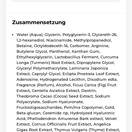
Zusammensetzung
Water (Aqua), Glycerin, Polyglycerin-3, Glycereth-26,
1,2-hexanediol, Niacinamide, Methylpropanediol,
Betaine, Octyldodeceth-16, Carbomer, Arginine,
Butylene Glycol, Panthenol, Xanthan Gum,
Ethylhexylglycerin, Lactobacillus Ferment, Curcuma
Longa (Turmeric) Root Extract, Dipropylene Glycol,
Glyceryl Polymethacrylate, Laminaria Japonica
Extract, Caprylyl Glycol, Eclipta Prostrata Leaf Extract,
Adenosine, Hydrogenated Lecithin, Disodium edta,
Fragrance (Parfum), Alcohol, Ficus Carica (Fig) Fruit
Extract, Centella Asiatica Extract, Dextrin,
Theobroma Cacao (Cocoa) Seed Extract, Sodium
Polyacrylate, Sodium Hyaluronate,
Fructooligosaccharides, Pvm/ma Copolymer, Gold,
Beta-glucan, Ceramide np, Hydrolyzed Hyaluronic
Acid, Phellodendron Amurense Bark extract, Velvet
Extract, Cornus Officinalis Fruit Extract, Angelica
Gigas Root Extract, Thymus Vulgaris (Thyme) Extract,