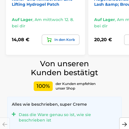
Lifting Hydrogel Patch
Lash &amp; Br
Auf Lager
,
Am mittwoch 12. 8.
Auf Lager
,
Am mi
bei dir
bei dir
14,08 €
20,20 €
In den Korb
Von unseren
Kunden bestätigt
der Kunden empfehlen
100%
unser Shop
Alles wie beschrieben, super Creme
Dass die Ware genau so ist, wie sie
beschrieben ist