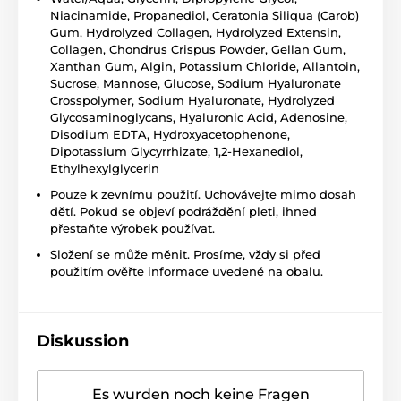
Niacinamide, Propanediol, Ceratonia Siliqua (Carob)
Gum, Hydrolyzed Collagen, Hydrolyzed Extensin,
Collagen, Chondrus Crispus Powder, Gellan Gum,
Xanthan Gum, Algin, Potassium Chloride, Allantoin,
Sucrose, Mannose, Glucose, Sodium Hyaluronate
Crosspolymer, Sodium Hyaluronate, Hydrolyzed
Glycosaminoglycans, Hyaluronic Acid, Adenosine,
Disodium EDTA, Hydroxyacetophenone,
Dipotassium Glycyrrhizate, 1,2-Hexanediol,
Ethylhexylglycerin
Pouze k zevnímu použití. Uchovávejte mimo dosah
dětí. Pokud se objeví podráždění pleti, ihned
přestaňte výrobek používat.
Složení se může měnit. Prosíme, vždy si před
použitím ověřte informace uvedené na obalu.
Diskussion
Es wurden noch keine Fragen