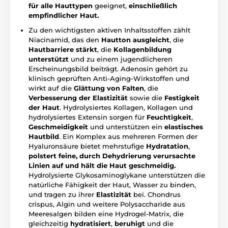
für alle Hauttypen
geeignet,
einschließlich
empfindlicher Haut.
Zu den wichtigsten aktiven Inhaltsstoffen zählt
Niacinamid, das den
Hautton ausgleicht
, die
Hautbarriere stärkt
, die
Kollagenbildung
unterstützt
und zu einem jugendlicheren
Erscheinungsbild beiträgt. Adenosin gehört zu
klinisch geprüften Anti-Aging-Wirkstoffen und
wirkt auf die
Glättung von Falten
, die
Verbesserung der Elastizität
sowie die
Festigkeit
der Haut
. Hydrolysiertes Kollagen, Kollagen und
hydrolysiertes Extensin sorgen für
Feuchtigkeit
,
Geschmeidigkeit
und unterstützen ein
elastisches
Hautbild
. Ein Komplex aus mehreren Formen der
Hyaluronsäure bietet mehrstufige
Hydratation
,
polstert feine, durch Dehydrierung verursachte
Linien auf und hält die Haut geschmeidig.
Hydrolysierte Glykosaminoglykane unterstützen die
natürliche Fähigkeit der Haut, Wasser zu binden,
und tragen zu ihrer
Elastizität
bei. Chondrus
crispus, Algin und weitere Polysaccharide aus
Meeresalgen bilden eine Hydrogel-Matrix, die
gleichzeitig
hydratisiert
,
beruhigt
und die