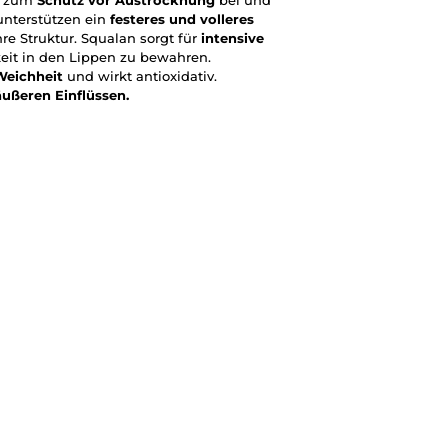
so zum
Schutz vor Austrocknung
bei und
unterstützen ein
festeres und volleres
re Struktur. Squalan sorgt für
intensive
keit in den Lippen zu bewahren.
Weichheit
und wirkt antioxidativ.
äußeren Einflüssen.