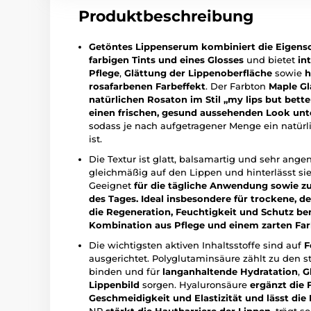
Produktbeschreibung
Getöntes Lippenserum kombiniert die Eigensc
farbigen Tints und eines Glosses
und bietet
in
Pflege
,
Glättung der Lippenoberfläche
sowie
h
rosafarbenen Farbeffekt
. Der Farbton
Maple Gl
natürlichen Rosaton im Stil „my lips but bette
einen frischen, gesund aussehenden Look unte
sodass je nach aufgetragener Menge ein natürl
ist.
Die Textur ist glatt, balsamartig und sehr angene
gleichmäßig auf den Lippen und hinterlässt si
Geeignet
für die tägliche Anwendung sowie 
des Tages.
Ideal insbesondere für trockene, d
die Regeneration, Feuchtigkeit und Schutz benö
Kombination aus Pflege und einem zarten Far
Die wichtigsten aktiven Inhaltsstoffe sind auf
F
ausgerichtet. Polyglutaminsäure zählt zu den s
binden und für
langanhaltende Hydratation
,
G
Lippenbild
sorgen. Hyaluronsäure
ergänzt die 
Geschmeidigkeit und Elastizität und lässt die 