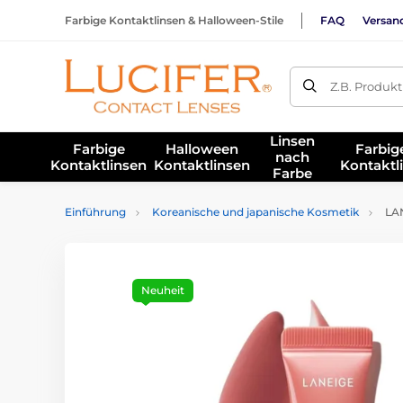
Farbige Kontaktlinsen & Halloween-Stile
FAQ
Versan
Z.B. Produk
Linsen
Farbige
Halloween
Farbig
nach
Kontaktlinsen
Kontaktlinsen
Kontaktl
Farbe
Einführung
Koreanische und japanische Kosmetik
LAN
Neuheit