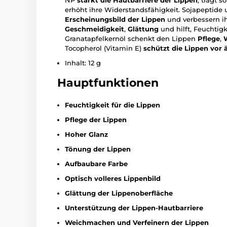
NP
stärkt die Hautbarriere der Lippen
, trägt 
erhöht ihre Widerstandsfähigkeit. Sojapeptide 
Erscheinungsbild der Lippen
und verbessern ih
Geschmeidigkeit
,
Glättung
und hilft, Feuchtig
Granatapfelkernöl schenkt den Lippen
Pflege
,
Tocopherol (Vitamin E)
schützt die Lippen vor 
Inhalt: 12 g
Hauptfunktionen
Feuchtigkeit für die Lippen
Pflege der Lippen
Hoher Glanz
Tönung der Lippen
Aufbaubare Farbe
Optisch volleres Lippenbild
Glättung der Lippenoberfläche
Unterstützung der Lippen-Hautbarriere
Weichmachen und Verfeinern der Lippen