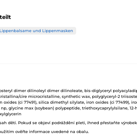
eilt
Lippenbalsame und Lippenmasken
osteryl dimer dilinoleyl dimer dilinoleate, bis-diglyceryl polyacyla
tallina/cire microcristalline, synthetic wax, polyglyceryl-2 triisoste
oxides (ci 77491), silica dimethyl silylate, iron oxides (ci 77499), i
 np, glycine max (soybean) polypeptide, triethoxycaprylylsilane, 12-
xylglycerin
h dětí. Pokud se objeví podráždění pleti, ihned přestaňte výrobek
oužitím ověřte informace uvedené na obalu.