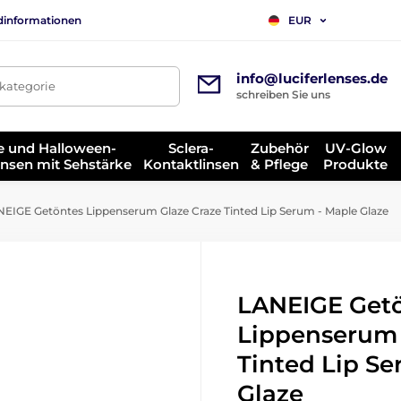
dinformationen
EUR
info@luciferlenses.de
tkategorie
schreiben Sie uns
e und Halloween-
Sclera-
Zubehör
UV-Glow
insen mit Sehstärke
Kontaktlinsen
& Pflege
Produkte
EIGE Getöntes Lippenserum Glaze Craze Tinted Lip Serum - Maple Glaze
LANEIGE Get
Lippenserum 
Tinted Lip S
Glaze