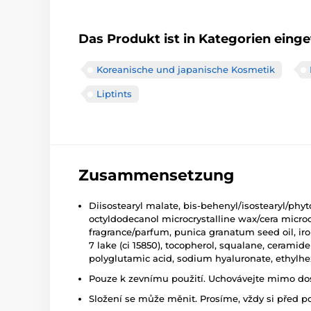
Das Produkt ist in Kategorien einget
Koreanische und japanische Kosmetik
Liptints
Zusammensetzung
Diisostearyl malate, bis-behenyl/isostearyl/phyt
octyldodecanol microcrystalline wax/cera microcris
fragrance/parfum, punica granatum seed oil, iron 
7 lake (ci 15850), tocopherol, squalane, ceramide
polyglutamic acid, sodium hyaluronate, ethylhe
Pouze k zevnímu použití. Uchovávejte mimo dosa
Složení se může měnit. Prosíme, vždy si před p