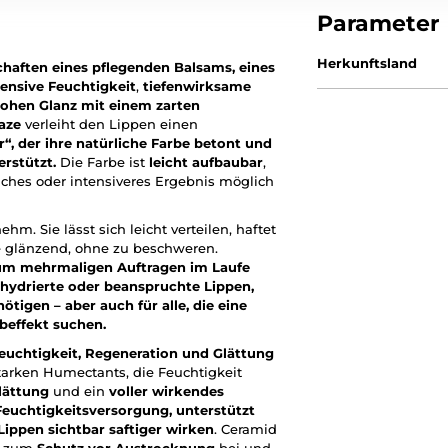
Parameter
Herkunftsland
haften eines pflegenden Balsams, eines
tensive Feuchtigkeit
,
tiefenwirksame
ohen Glanz mit einem zarten
aze
verleiht den Lippen einen
r“, der ihre natürliche Farbe betont und
rstützt.
Die Farbe ist
leicht aufbaubar
,
iches oder intensiveres Ergebnis möglich
hm. Sie lässt sich leicht verteilen, haftet
e glänzend, ohne zu beschweren.
zum mehrmaligen Auftragen im Laufe
ehydrierte oder beanspruchte Lippen,
tigen – aber auch für alle, die eine
beffekt suchen.
euchtigkeit, Regeneration und Glättung
tarken Humectants, die Feuchtigkeit
lättung
und ein
voller wirkendes
Feuchtigkeitsversorgung, unterstützt
Lippen sichtbar saftiger wirken
. Ceramid