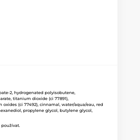
dipate-2, hydrogenated polyisobutene,
arate, titanium dioxide (ci 77891),
ron oxides (ci 77492), cinnamal, water/aqua/eau, red
hexanediol, propylene glycol, butylene glycol,
 používat.