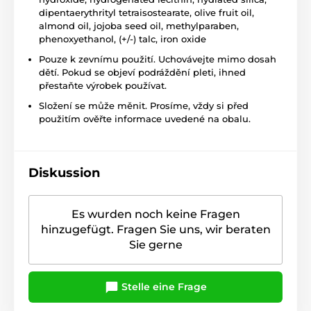
dipentaerythrityl tetraisostearate, olive fruit oil,
almond oil, jojoba seed oil, methylparaben,
phenoxyethanol, (+/-) talc, iron oxide
Pouze k zevnímu použití. Uchovávejte mimo dosah
dětí. Pokud se objeví podráždění pleti, ihned
přestaňte výrobek používat.
Složení se může měnit. Prosíme, vždy si před
použitím ověřte informace uvedené na obalu.
Diskussion
Es wurden noch keine Fragen
hinzugefügt. Fragen Sie uns, wir beraten
Sie gerne
Stelle eine Frage