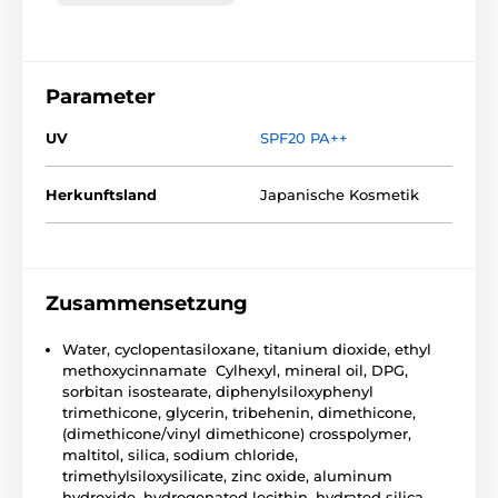
Parameter
UV
SPF20 PA++
Herkunftsland
Japanische Kosmetik
Zusammensetzung
Water, cyclopentasiloxane, titanium dioxide, ethyl
methoxycinnamate Cylhexyl, mineral oil, DPG,
sorbitan isostearate, diphenylsiloxyphenyl
trimethicone, glycerin, tribehenin, dimethicone,
(dimethicone/vinyl dimethicone) crosspolymer,
maltitol, silica, sodium chloride,
trimethylsiloxysilicate, zinc oxide, aluminum
hydroxide, hydrogenated lecithin, hydrated silica,