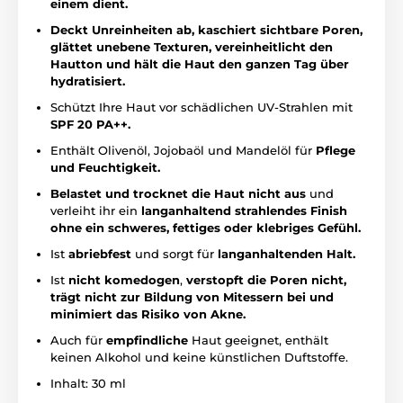
einem dient.
Deckt Unreinheiten ab, kaschiert sichtbare Poren,
glättet unebene Texturen, vereinheitlicht den
Hautton und hält die Haut den ganzen Tag über
hydratisiert.
Schützt Ihre Haut vor schädlichen UV-Strahlen mit
SPF 20 PA++.
Enthält Olivenöl, Jojobaöl und Mandelöl für
Pflege
und Feuchtigkeit.
Belastet und trocknet die Haut nicht aus
und
verleiht ihr ein
langanhaltend strahlendes Finish
ohne ein schweres, fettiges oder klebriges Gefühl.
Ist
abriebfest
und sorgt für
langanhaltenden Halt.
Ist
nicht komedogen
,
verstopft die Poren nicht,
trägt nicht zur Bildung von Mitessern bei und
minimiert das Risiko von Akne.
Auch für
empfindliche
Haut geeignet, enthält
keinen Alkohol und keine künstlichen Duftstoffe.
Inhalt: 30 ml