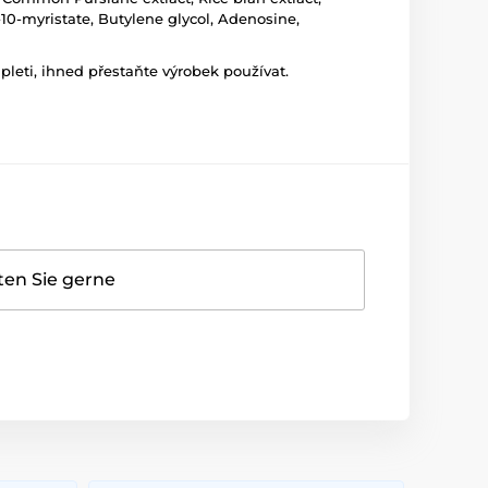
10-myristate, Butylene glycol, Adenosine,
leti, ihned přestaňte výrobek používat.
ten Sie gerne