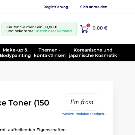
Registrierung
Sich anmelden
0
Kaufen Sie mehr ein
59,00 €
0,00 €
und bekomme
Kostenloser Versand
Make-up &
Themen -
Koreanische und
Bodypainting
kontaktlinsen
japanische Kosmetik
e Toner (150
Weitere Produkte anzeigen ›
r mit aufhellenden Eigenschaften.