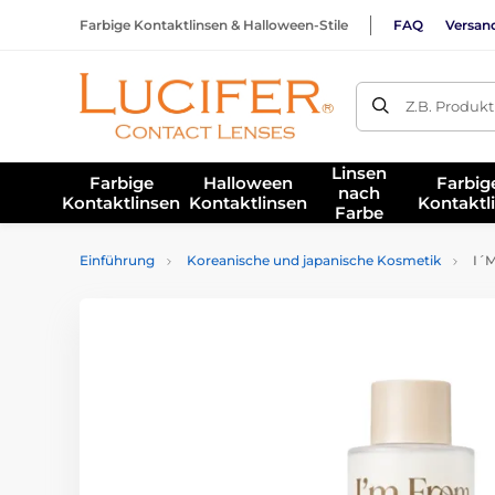
Farbige Kontaktlinsen & Halloween-Stile
FAQ
Versan
Z.B. Produk
Linsen
Farbige
Halloween
Farbig
nach
Kontaktlinsen
Kontaktlinsen
Kontaktl
Farbe
Einführung
Koreanische und japanische Kosmetik
I´M