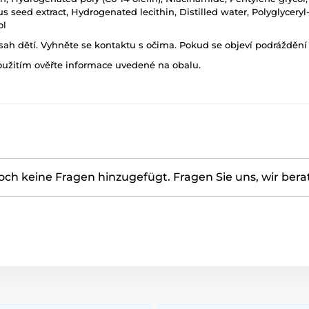
seed extract, Hydrogenated lecithin, Distilled water, Polyglyceryl-
ol
h dětí. Vyhněte se kontaktu s očima. Pokud se objeví podráždění p
oužitím ověřte informace uvedené na obalu.
ch keine Fragen hinzugefügt. Fragen Sie uns, wir bera