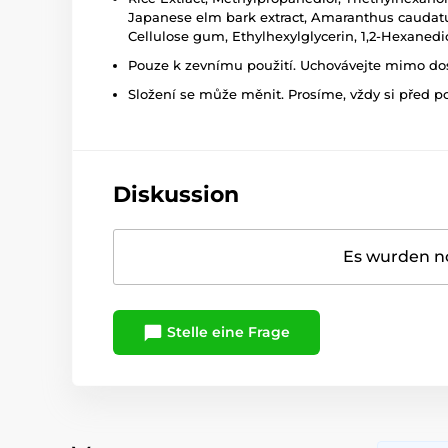
Japanese elm bark extract, Amaranthus caudatus 
Cellulose gum, Ethylhexylglycerin, 1,2-Hexanedi
Pouze k zevnímu použití. Uchovávejte mimo dosa
Složení se může měnit. Prosíme, vždy si před p
Diskussion
Es wurden no
Stelle eine Frage