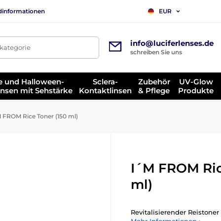
dinformationen
EUR
info@luciferlenses.de
tkategorie
schreiben Sie uns
e und Halloween-
Sclera-
Zubehör
UV-Glow
insen mit Sehstärke
Kontaktlinsen
& Pflege
Produkte
 FROM Rice Toner (150 ml)
I´M FROM Ric
ml)
Revitalisierender Reistone