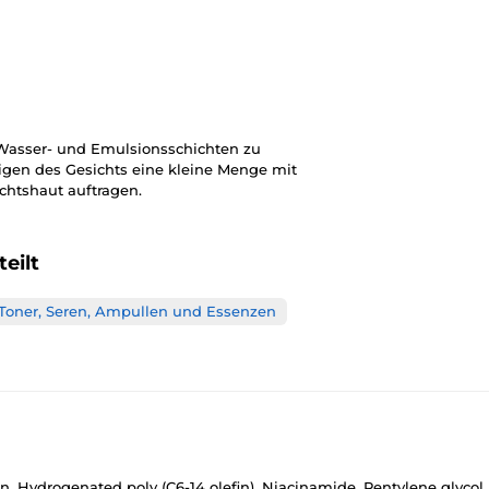
 Wasser- und Emulsionsschichten zu
en des Gesichts eine kleine Menge mit
htshaut auftragen.
eilt
Toner, Seren, Ampullen und Essenzen
in, Hydrogenated poly (C6-14 olefin), Niacinamide, Pentylene glycol