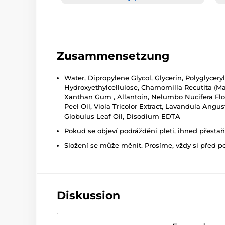
Zusammensetzung
Water, Dipropylene Glycol, Glycerin, Polyglyceryl
Hydroxyethylcellulose, Chamomilla Recutita (Matr
Xanthan Gum , Allantoin, Nelumbo Nucifera Flow
Peel Oil, Viola Tricolor Extract, Lavandula Angu
Globulus Leaf Oil, Disodium EDTA
Pokud se objeví podráždění pleti, ihned přesta
Složení se může měnit. Prosíme, vždy si před p
Diskussion