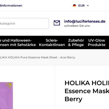
dinformationen
EUR
info@luciferlenses.de
tkategorie
schreiben Sie uns
e und Halloween-
Sclera-
Zubehör
UV-Glow
insen mit Sehstärke
Kontaktlinsen
& Pflege
Produkte
IKA HOLIKA Pure Essence Mask Sheet - Acai Berry
HOLIKA HOLI
Essence Mask
Berry