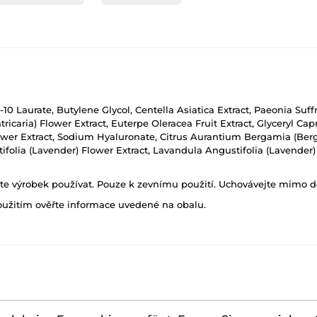
-10 Laurate, Butylene Glycol, Centella Asiatica Extract, Paeonia Suffr
icaria) Flower Extract, Euterpe Oleracea Fruit Extract, Glyceryl Cap
er Extract, Sodium Hyaluronate, Citrus Aurantium Bergamia (Berga
stifolia (Lavender) Flower Extract, Lavandula Angustifolia (Lavender
ňte výrobek používat. Pouze k zevnímu použití. Uchovávejte mimo d
oužitím ověřte informace uvedené na obalu.