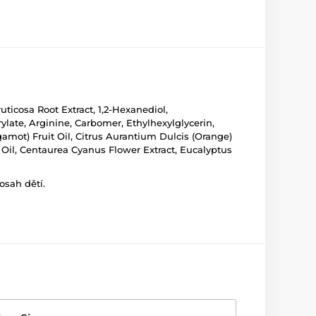
uticosa Root Extract, 1,2-Hexanediol,
rylate, Arginine, Carbomer, Ethylhexylglycerin,
mot) Fruit Oil, Citrus Aurantium Dulcis (Orange)
) Oil, Centaurea Cyanus Flower Extract, Eucalyptus
osah dětí.