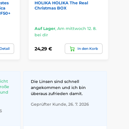
stes
HOLIKA HOLIKA The Real
ica
Christmas BOX
PF50+
Auf Lager
,
Am mittwoch 12. 8.
bei dir
24,29 €
Detail
In den Korb
icht
Die Linsen sind schnell
große
angekommen und ich bin
 und
überaus zufrieden damit.
Geprüfter Kunde, 26. 7. 2026
6