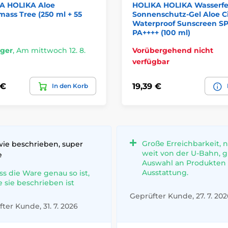
A HOLIKA Aloe
HOLIKA HOLIKA Wasserfe
mass Tree (250 ml + 55
Sonnenschutz-Gel Aloe C
Waterproof Sunscreen S
PA++++ (100 ml)
ager
,
Am mittwoch 12. 8.
Vorübergehend nicht
verfügbar
 €
19,39 €
In den Korb
Große Erreichbarkeit, n
wie beschrieben, super
weit von der U-Bahn, 
e
Auswahl an Produkten
Ausstattung.
ss die Ware genau so ist,
e sie beschrieben ist
Geprüfter Kunde, 27. 7. 202
ter Kunde, 31. 7. 2026