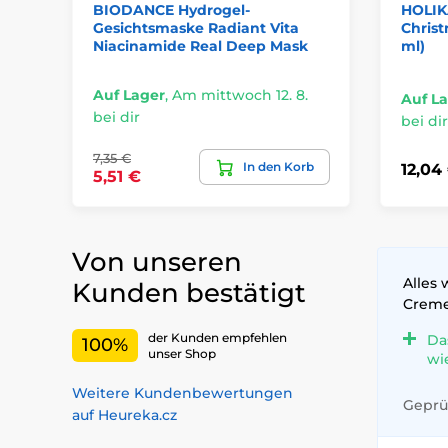
BIODANCE Hydrogel-
HOLIK
Gesichtsmaske Radiant Vita
Christ
Niacinamide Real Deep Mask
ml)
Auf Lager
,
Am mittwoch 12. 8.
Auf L
bei dir
bei dir
7,35 €
In den Korb
12,04
5,51 €
Von unseren
Alles 
Kunden bestätigt
Crem
der Kunden empfehlen
Da
100%
unser Shop
wi
Weitere Kundenbewertungen
Geprüf
auf Heureka.cz