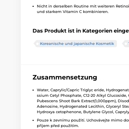
Nicht in derselben Routine mit weiteren Reti
und starkem Vitamin C kombinieren.
Das Produkt ist in Kategorien einget
Koreanische und japanische Kosmetik
Zusammensetzung
Water, Caprylic/Capric Triglyc eride, Hydrogena
ssium Cetyl Phosphate, C12-20 Alkyl Glucoside, O
Pubescens Shoot Bark Extract(1,000ppm), Disodi
Adenosine, Hydrogenated Lecithin, Glyceryl Stear
Hydroxya cetophenone, Butylene Glycol, Caprylyl
Pouze k zevnímu použití. Uchovávejte mimo dosa
příjem před použitím.