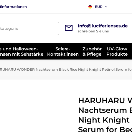
dinformationen
EUR
info@luciferlenses.de
tkategorie
schreiben Sie uns
e und Halloween-
Sclera-
Zubehör
UV-Glow
insen mit Sehstärke
Kontaktlinsen
& Pflege
Produkte
UHARU WONDER Nachtserum Black Rice Night Knight Retinol Serum for 
HARUHARU 
Nachtserum B
Night Knight 
Serum for Be