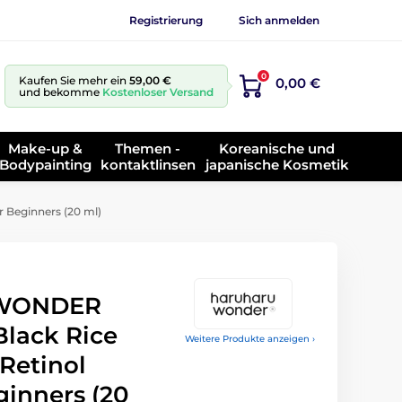
Registrierung
Sich anmelden
0
Kaufen Sie mehr ein
59,00 €
0,00 €
und bekomme
Kostenloser Versand
Make-up &
Themen -
Koreanische und
Bodypainting
kontaktlinsen
japanische Kosmetik
Beginners (20 ml)
WONDER
lack Rice
Weitere Produkte anzeigen ›
Retinol
ginners (20