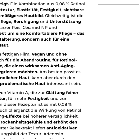
tigt.
Die Kombination aus 0,08 % Retinol
textur
,
Elastizität
,
Festigkeit
,
sichtbare
nmäßigeres Hautbild
. Gleichzeitig ist die
flege
,
Beruhigung
und
Unterstützung
warzer Reis, Ceramid NP und
ekt um eine komfortablere Pflege
–
das
alterung, sondern auch für eine
Haut.
e fettigen Film.
Vegan und ohne
ich
für die Abendroutine, für Retinol-
le, die einen wirksamen Anti-Aging-
tegrieren möchten.
Am besten passt es
indlicher Haut
, kann aber durch den
 problematische Haut
interessant sein.
 von Vitamin A, die zur
Glättung feiner
tur
, für mehr
Festigkeit
und zur
In dieser Rezeptur ist es mit 0,08 %
akuchiol ergänzt die Wirkung von Retinol
ng-Effekte
bei höherer Verträglichkeit.
 Trockenheitsgefühle und erhöht den
ter Reisextrakt liefert
antioxidativen
ngsbild der Textur. Adenosin