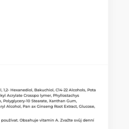
 1,2- Hexanediol, Bakuchiol, C14-22 Alcohols, Pota
lkyl Acrylate Crosspo lymer, Phyllostachys
, Polyglycery-10 Stearate, Xanthan Gum,
ryl Alcohol, Pan ax Ginseng Root Extract, Glucose,
 používat. Obsahuje vitamin A. Zvažte svůj denní