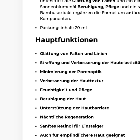
unterstützt die
Glättung von Falten
und ein el
Sonnenblumenöl
Beruhigung
,
Pflege
und ein s
Bambusextrakt ergänzen die Formel um
antiox
Komponenten.
Packungsinhalt: 20 ml
Hauptfunktionen
Glättung von Falten und Linien
Straffung und Verbesserung der Hautelastizitä
Minimierung der Porenoptik
Verbesserung der Hauttextur
Feuchtigkeit und Pflege
Beruhigung der Haut
Unterstützung der Hautbarriere
Nächtliche Regeneration
Sanftes Retinol für Einsteiger
Auch für empfindlichere Haut geeignet