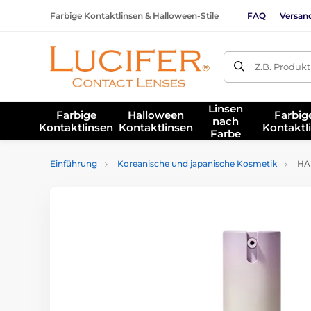
Farbige Kontaktlinsen & Halloween-Stile
FAQ
Versan
Z.B. Produk
Linsen
Farbige
Halloween
Farbig
nach
Kontaktlinsen
Kontaktlinsen
Kontaktl
Farbe
Einführung
Koreanische und japanische Kosmetik
HAR