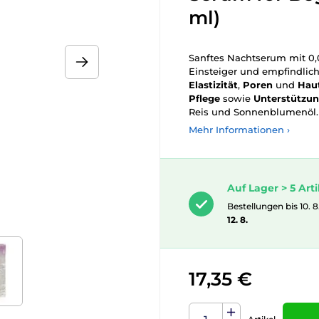
ml)
Sanftes Nachtserum mit 0,0
Einsteiger und empfindlich
Elastizität
,
Poren
und
Hau
Pflege
sowie
Unterstützun
Reis und Sonnenblumenöl.
Mehr Informationen ›
Auf Lager > 5 Arti
Bestellungen bis 10. 8
12. 8.
17,35 €