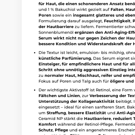
für Haut, die einen schonenderen Ansatz benö
und 1 % Bakuchiol wirkt gezielt auf
Falten
,
Haut
Poren
sowie ein
insgesamt glatteres und ebe
Formulierung darauf ausgelegt,
Feuchtigkeit
,
P
der Hautbarriere
zu liefern. Fermentierter sch
Sonnenblumenöl
ergänzen den Anti-Aging-Eff
Serum wirkt nicht nur gegen Zeichen der Haut
bessere Kondition und Widerstandskraft der 
Die Textur ist leicht, emulsion- bis milchig, ohn
künstliche Parfümierung.
Das Serum eignet s
Einsteiger, für empfindlichere Haut und für al
Schritt ohne unnötig aggressiven Einstieg in
zu
normaler Haut, Mischhaut, reifer und empf
Fokus auf Poren und Talg auch für
öligere und
Der wichtigste Aktivstoff ist Retinol, eine Form
Fältchen und Linien
, zur
Verbesserung der Tex
Unterstützung der Kollagenaktivität
beiträgt. 
eingesetzt – ideal für einen sanfteren Start. B
um
Straffung
,
bessere Elastizität
und
Anti-Agi
Ceramid NP stärkt die
Hautbarriere
,
reduziert
Komfort
während der Retinol-Pflege. Fermentier
Schutz
,
Pflege
und ein angenehmeres Erscheinu