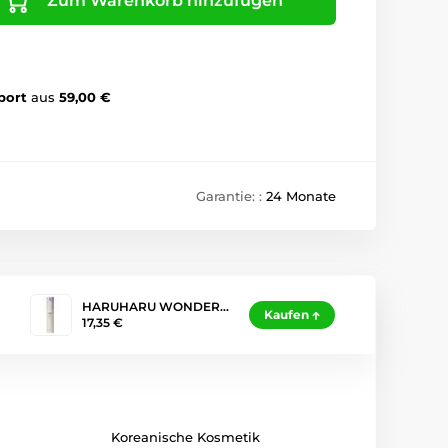
Zum Warenkorb hinzufügen
port
aus
59,00 €
Garantie: :
24 Monate
HARUHARU WONDER…
Kaufen
17,35 €
Koreanische Kosmetik