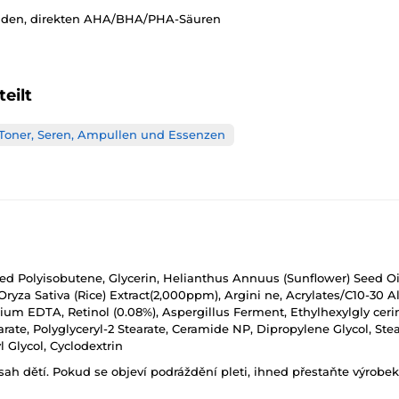
noiden, direkten AHA/BHA/PHA-Säuren
eilt
Toner, Seren, Ampullen und Essenzen
ted Polyisobutene, Glycerin, Helianthus Annuus (Sunflower) Seed Oil,
ryza Sativa (Rice) Extract(2,000ppm), Argini ne, Acrylates/C10-30 A
um EDTA, Retinol (0.08%), Aspergillus Ferment, Ethylhexylgly cerin
ate, Polyglyceryl-2 Stearate, Ceramide NP, Dipropylene Glycol, Stea
 Glycol, Cyclodextrin
h dětí. Pokud se objeví podráždění pleti, ihned přestaňte výrobek