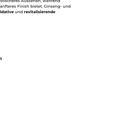
astischeres Aussehen, während
anfteres Finish bietet. Ginseng- und
idative
und
revitalisierende
t