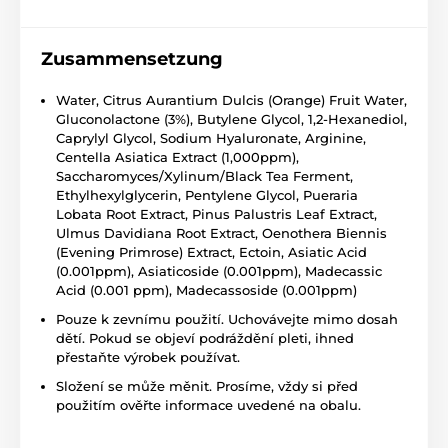
Zusammensetzung
Water, Citrus Aurantium Dulcis (Orange) Fruit Water,
Gluconolactone (3%), Butylene Glycol, 1,2-Hexanediol,
Caprylyl Glycol, Sodium Hyaluronate, Arginine,
Centella Asiatica Extract (1,000ppm),
Saccharomyces/Xylinum/Black Tea Ferment,
Ethylhexylglycerin, Pentylene Glycol, Pueraria
Lobata Root Extract, Pinus Palustris Leaf Extract,
Ulmus Davidiana Root Extract, Oenothera Biennis
(Evening Primrose) Extract, Ectoin, Asiatic Acid
(0.001ppm), Asiaticoside (0.001ppm), Madecassic
Acid (0.001 ppm), Madecassoside (0.001ppm)
Pouze k zevnímu použití. Uchovávejte mimo dosah
dětí. Pokud se objeví podráždění pleti, ihned
přestaňte výrobek používat.
Složení se může měnit. Prosíme, vždy si před
použitím ověřte informace uvedené na obalu.