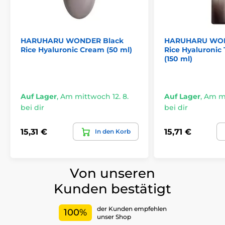
HARUHARU WONDER Black
HARUHARU WON
Rice Hyaluronic Cream (50 ml)
Rice Hyaluronic 
(150 ml)
Auf Lager
,
Am mittwoch 12. 8.
Auf Lager
,
Am mi
bei dir
bei dir
15,31 €
15,71 €
In den Korb
Von unseren
Kunden bestätigt
der Kunden empfehlen
100%
unser Shop