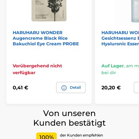
HARUHARU WONDER
HARUHARU WO
Augencreme Black Rice
Gesichtsessenz 
Bakuchiol Eye Cream PROBE
Hyaluronic Esse
Vorübergehend nicht
Auf Lager
,
am mo
verfügbar
bei dir
0,41 €
20,20 €
Detail
Von unseren
Kunden bestätigt
der Kunden empfehlen
100%