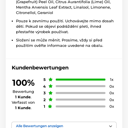
(Grapefruit) Peel Oil, Citrus Aurantifolia (Lime) Oil,
Mentha Arvensis Leaf Extract, Linalool, Limonene,
Citronellol, Geraniol
Pouze k zevnímu použití. Uchovávejte mimo dosah
dětí. Pokud se objeví podráždění pleti, ihned
přestaňte výrobek používat.
Složení se může měnit. Prosíme, vždy si před
použitím ověřte informace uvedené na obalu.
Kundenbewertungen
5
1x
100%
4
0x
Bewertung
3
0x
1 Kunde
.
2
0x
Verfasst von
1
0x
1 Kunde
.
Alle Bewertungen anzeigen