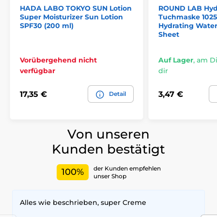
HADA LABO TOKYO SUN Lotion
ROUND LAB Hydr
Super Moisturizer Sun Lotion
Tuchmaske 102
SPF30 (200 ml)
Hydrating Water
Sheet
Vorübergehend nicht
Auf Lager
,
am Die
verfügbar
dir
17,35 €
3,47 €
Detail
Von unseren
Kunden bestätigt
der Kunden empfehlen
100%
unser Shop
Alles wie beschrieben, super Creme