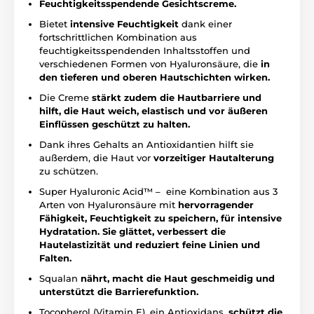
Feuchtigkeitsspendende Gesichtscreme.
Bietet
intensive Feuchtigkeit
dank einer
fortschrittlichen Kombination aus
feuchtigkeitsspendenden Inhaltsstoffen und
verschiedenen Formen von Hyaluronsäure, die
in
den tieferen und oberen Hautschichten wirken.
Die Creme
stärkt zudem die Hautbarriere und
hilft, die Haut weich, elastisch und vor äußeren
Einflüssen geschützt zu halten.
Dank ihres Gehalts an Antioxidantien hilft sie
außerdem, die Haut vor
vorzeitiger Hautalterung
zu schützen.
Super Hyaluronic Acid™ – eine Kombination aus 3
Arten von Hyaluronsäure mit
hervorragender
Fähigkeit, Feuchtigkeit zu speichern, für intensive
Hydratation. Sie glättet, verbessert die
Hautelastizität und reduziert feine Linien und
Falten.
Squalan
nährt, macht die Haut geschmeidig und
unterstützt die Barrierefunktion.
Tocopherol (Vitamin E), ein Antioxidans,
schützt die