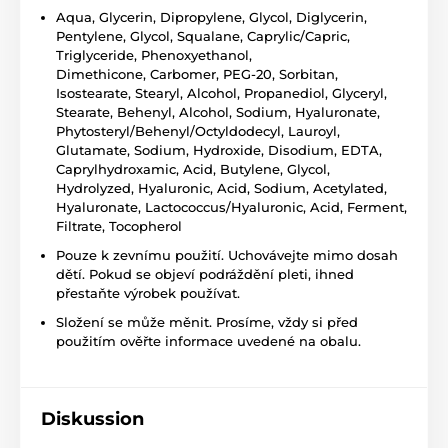
Aqua
,
Glycerin
, Dipropylene, Glycol, Diglycerin,
Pentylene, Glycol,
Squalane
, Caprylic/Capric,
Triglyceride, Phenoxyethanol,
Dimethicone,
Carbomer
, PEG-20, Sorbitan,
Isostearate, Stearyl, Alcohol,
Propanediol
, Glyceryl,
Stearate, Behenyl, Alcohol, Sodium, Hyaluronate,
Phytosteryl/Behenyl/Octyldodecyl, Lauroyl,
Glutamate, Sodium, Hydroxide, Disodium, EDTA,
Caprylhydroxamic, Acid, Butylene, Glycol,
Hydrolyzed, Hyaluronic, Acid, Sodium, Acetylated,
Hyaluronate, Lactococcus/Hyaluronic, Acid, Ferment,
Filtrate, Tocopherol
Pouze k zevnímu použití. Uchovávejte mimo dosah
dětí. Pokud se objeví podráždění pleti, ihned
přestaňte výrobek používat.
Složení se může měnit. Prosíme, vždy si před
použitím ověřte informace uvedené na obalu.
Diskussion