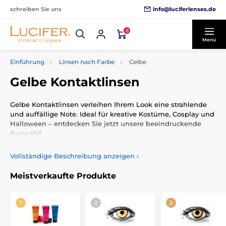
info@luciferlenses.de
schreiben Sie uns
0
Menü
Einführung
Linsen nach Farbe
Gelbe
Gelbe Kontaktlinsen
Gelbe Kontaktlinsen verleihen Ihrem Look eine strahlende
und auffällige Note. Ideal für kreative Kostüme, Cosplay und
Halloween – entdecken Sie jetzt unsere beeindruckende
Auswahl!
Vollständige Beschreibung anzeigen
›
Meistverkaufte Produkte