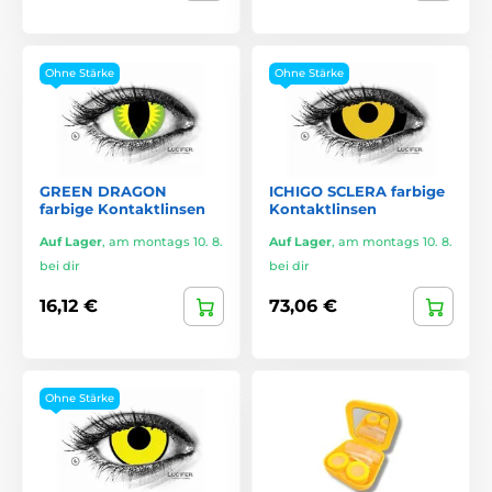
Ohne Stärke
Ohne Stärke
GREEN DRAGON
ICHIGO SCLERA farbige
farbige Kontaktlinsen
Kontaktlinsen
Auf Lager
,
am montags 10. 8.
Auf Lager
,
am montags 10. 8.
bei dir
bei dir
16,12 €
73,06 €
Ohne Stärke