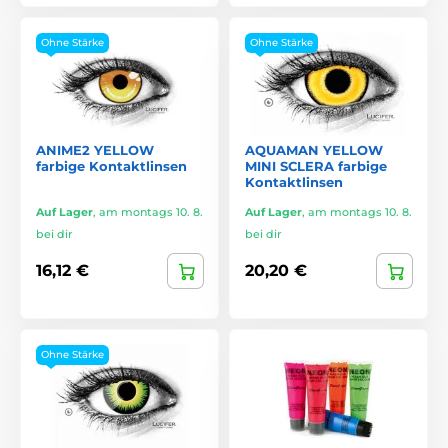
Ohne Stärke
Ohne Stärke
ANIME2 YELLOW
AQUAMAN YELLOW
farbige Kontaktlinsen
MINI SCLERA farbige
Kontaktlinsen
Auf Lager
,
am montags 10. 8.
Auf Lager
,
am montags 10. 8.
bei dir
bei dir
16,12 €
20,20 €
Ohne Stärke