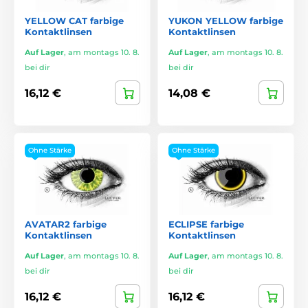
YELLOW CAT farbige
YUKON YELLOW farbige
Kontaktlinsen
Kontaktlinsen
Auf Lager
,
am montags 10. 8.
Auf Lager
,
am montags 10. 8.
bei dir
bei dir
16,12 €
14,08 €
Ohne Stärke
Ohne Stärke
AVATAR2 farbige
ECLIPSE farbige
Kontaktlinsen
Kontaktlinsen
Auf Lager
,
am montags 10. 8.
Auf Lager
,
am montags 10. 8.
bei dir
bei dir
16,12 €
16,12 €