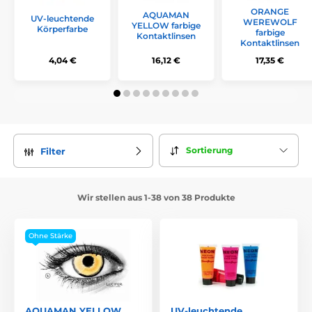
ORANGE
AQUAMAN
UV-leuchtende
WEREWOLF
YELLOW farbige
Körperfarbe
farbige
Kontaktlinsen
Kontaktlinsen
4,04 €
16,12 €
17,35 €
Sortierung
Filter
Wir stellen aus 1-38 von 38 Produkte
Ohne Stärke
AQUAMAN YELLOW
UV-leuchtende