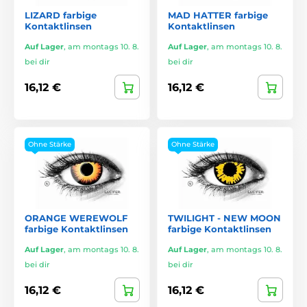
LIZARD farbige
MAD HATTER farbige
Kontaktlinsen
Kontaktlinsen
Auf Lager
,
am montags 10. 8.
Auf Lager
,
am montags 10. 8.
bei dir
bei dir
16,12 €
16,12 €
Ohne Stärke
Ohne Stärke
ORANGE WEREWOLF
TWILIGHT - NEW MOON
farbige Kontaktlinsen
farbige Kontaktlinsen
Auf Lager
,
am montags 10. 8.
Auf Lager
,
am montags 10. 8.
bei dir
bei dir
16,12 €
16,12 €