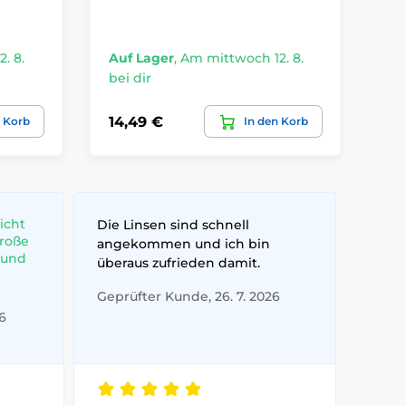
Ca
Stk
Au
. 8.
Auf Lager
,
Am mittwoch 12. 8.
bei
bei dir
29,
14,49 €
n Korb
In den Korb
20
icht
Die Linsen sind schnell
große
angekommen und ich bin
 und
überaus zufrieden damit.
Geprüfter Kunde, 26. 7. 2026
6