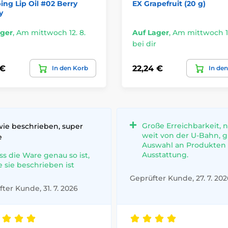
ng Lip Oil #02 Berry
EX Grapefruit (20 g)
y
ager
,
Am mittwoch 12. 8.
Auf Lager
,
Am mittwoch 12
bei dir
 €
22,24 €
In den Korb
In de
Große Erreichbarkeit, n
wie beschrieben, super
weit von der U-Bahn, 
e
Auswahl an Produkten
Ausstattung.
ss die Ware genau so ist,
e sie beschrieben ist
Geprüfter Kunde, 27. 7. 202
ter Kunde, 31. 7. 2026