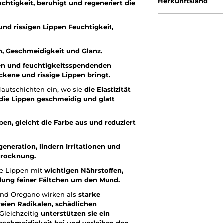
Herkunftsland
htigkeit, beruhigt und regeneriert die
und rissigen Lippen Feuchtigkeit,
n, Geschmeidigkeit und Glanz.
n und feuchtigkeitsspendenden
ckene und rissige Lippen bringt.
Hautschichten ein, wo sie
die Elastizität
 die Lippen geschmeidig und glatt
en, gleicht die Farbe aus und reduziert
eneration, lindern Irritationen und
trocknung.
ie Lippen mit
wichtigen Nährstoffen,
ildung feiner Fältchen um den Mund.
 und Oregano wirken als
starke
reien Radikalen,
schädlichen
 Gleichzeitig
unterstützen sie ein
eschmeidigkeit bei und verleihen den