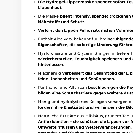
Die Hydrogel-Lippenmaske spendet sofort Feuc
Lippenhaut.
Die Maske
pflegt intensiv, spendet trockenen 
Nährstoffe und Schutz.
Verleiht den Lippen Fülle, natürlichen Volume
Enthält Aloe vera, bekannt für ihre
beruhigende
Eigenschaften
, die
sofortige Linderung für tro
Hyaluronsäure und Glycerin dringen in tiefere 
wiederherstellen, Feuchtigkeit speichern und
hinterlassen.
Niacinamid
verbessert das Gesamtbild der Lipp
feine Unebenheiten und Schüppchen.
Panthenol und Allantoin
beschleunigen die Reg
bilden eine Schutzbarriere gegen weitere Aus
Honig und hydrolysiertes Kollagen versorgen d
fördern ihre Elastizität und verhindern die B
Natürliche Extrakte aus Hibiskus, grünem Tee
Antioxidantien – sie schützen die Lippen vor f
Umwelteinflüssen und Wetterveränderungen
.
gesundes und frisches Aussehen, tragen zur G