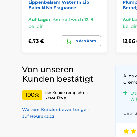
Lippenbalsam Water In Lip
Plumpi
Balm N No Fragrance
Brand
Auf Lager
,
Am mittwoch 12. 8.
Auf L
bei dir
bei dir
6,73 €
12,86
In den Korb
Von unseren
Alles 
Kunden bestätigt
Crem
der Kunden empfehlen
Da
100%
unser Shop
wi
Weitere Kundenbewertungen
Geprüf
auf Heureka.cz