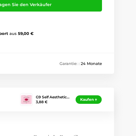
agen Sie den Verkäufer
port
aus
59,00 €
Garantie: :
24 Monate
G9 Self Aesthetic…
Kaufen
3,88 €