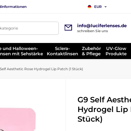
dinformationen
EUR
info@luciferlenses.de
tkategorie
schreiben Sie uns
e und Halloween-
Sclera-
Zubehör
UV-Glow
insen mit Sehstärke
Kontaktlinsen
& Pflege
Produkte
Self Aesthetic Rose Hydrogel Lip Patch (1 Stück)
G9 Self Aesth
Hydrogel Lip 
Stück)