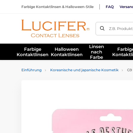
Farbige Kontaktlinsen & Halloween-Stile
FAQ
Versan
Z.B. Produk
Linsen
Farbige
Halloween
Farbig
nach
Kontaktlinsen
Kontaktlinsen
Kontaktl
Farbe
Einführung
Koreanische und japanische Kosmetik
G9 