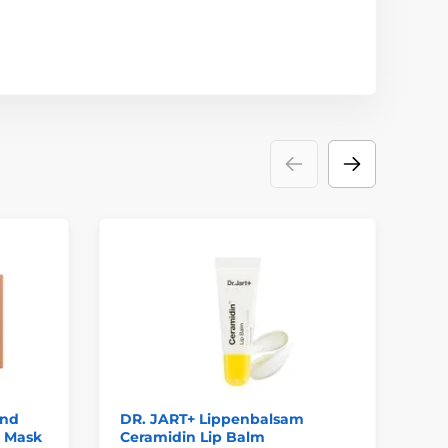
R
und
DR. JART+ Lippenbalsam
BI
g Mask
Ceramidin Lip Balm
Ge