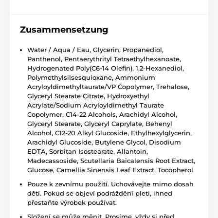
Zusammensetzung
Water / Aqua / Eau, Glycerin, Propanediol,
Panthenol, Pentaerythrityl Tetraethylhexanoate,
Hydrogenated Poly(C6-14 Olefin), 1,2-Hexanediol,
Polymethylsilsesquioxane, Ammonium
Acryloyldimethyltaurate/VP Copolymer, Trehalose,
Glyceryl Stearate Citrate, Hydroxyethyl
Acrylate/Sodium Acryloyldimethyl Taurate
Copolymer, C14-22 Alcohols, Arachidyl Alcohol,
Glyceryl Stearate, Glyceryl Caprylate, Behenyl
Alcohol, C12-20 Alkyl Glucoside, Ethylhexylglycerin,
Arachidyl Glucoside, Butylene Glycol, Disodium
EDTA, Sorbitan Isostearate, Allantoin,
Madecassoside, Scutellaria Baicalensis Root Extract,
Glucose, Camellia Sinensis Leaf Extract, Tocopherol
Pouze k zevnímu použití. Uchovávejte mimo dosah
dětí. Pokud se objeví podráždění pleti, ihned
přestaňte výrobek používat.
Složení se může měnit. Prosíme, vždy si před