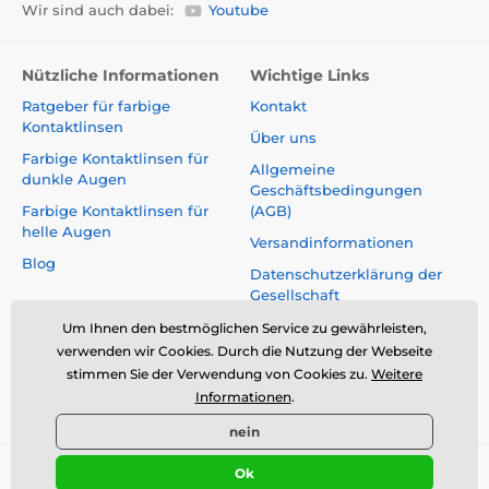
Wir sind auch dabei:
Youtube
Nützliche Informationen
Wichtige Links
Ratgeber für farbige
Kontakt
Kontaktlinsen
Über uns
Farbige Kontaktlinsen für
Allgemeine
dunkle Augen
Geschäftsbedingungen
Farbige Kontaktlinsen für
(AGB)
helle Augen
Versandinformationen
Blog
Datenschutzerklärung der
Gesellschaft
Reklamationen und Rücktritt
Um Ihnen den bestmöglichen Service zu gewährleisten,
vom Vertrag
verwenden wir Cookies. Durch die Nutzung der Webseite
stimmen Sie der Verwendung von Cookies zu.
Weitere
Sicherheit und Qualität ohne
Informationen
.
Kompromisse
nein
Ok
© 2026 www.luciferlenses.de ⦁ E-Shop erstellt von
SIMPLIA.cz