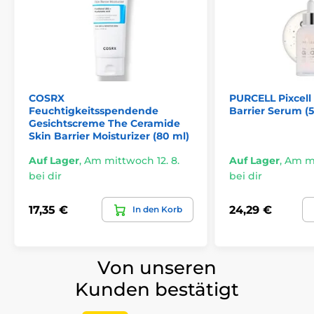
COSRX
PURCELL Pixcel
Feuchtigkeitsspendende
Barrier Serum (
Gesichtscreme The Ceramide
Skin Barrier Moisturizer (80 ml)
Auf Lager
,
Am mittwoch 12. 8.
Auf Lager
,
Am mi
bei dir
bei dir
17,35 €
24,29 €
In den Korb
Von unseren
Kunden bestätigt