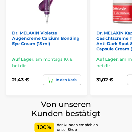
Dr. MELAXIN Violette
Dr. MELAXIN Kap
Augencreme Calcium Bonding
Gesichtscreme 
Eye Cream (15 ml)
Anti-Dark Spot 
Capsule Cream (
Auf Lager
,
am montags 10. 8.
Auf Lager
,
am mo
bei dir
bei dir
21,43 €
31,02 €
In den Korb
Von unseren
Kunden bestätigt
der Kunden empfehlen
100%
unser Shop