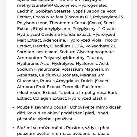
methyltaurate/VP Copolymer, Hydrogenated
Lecithin, Sorbitan Stearate, Coptis Japonica Root
Extract, Cocos Nucifera (Coconut) Oil, Polyacrylate-13,
Polyisobu tene, Theobroma Cacao (Cocoa) Seed
Extract, Ethylhexylglycerin, Polyglyceryl-4 Oleate,
Hydrolyzed Gardenia Florida Extract, Hydroiyzed
Malt Extract, Adenosine, Hydrolyzed Viola Tricolor
Extract, Dextrin, Disodium EDTA, Polysorbate 20,
Sorbitan Isostearate, Sodium Glycerophosphate,
Ammonium Polyacryloyldimethyl Taurate,
Hyaluronic Acid, Hydrolyzed Hyaluronic Acid,
Sodium Hyaluronate, Potassium Magnesium
Aspartate, Calcium Gluconate, Magnesium
Gluconate, Prunus Amygdalus Dulcis (Sweet
Almond) Fruit Extract, Tremella Fuciformis
(Mushroom) Extract, Tabebuia Impetiginosa Bark
Extract, Collagen Extract, Hydrolyzed Elastin
Pouze k zevnímu použití. Uchovávejte mimo dosah
dětí. Pokud se objeví podráždění pleti, ihned
přestaňte výrobek používat.
Složení se může měnit. Prosíme, vždy si před
použitím ověřte informace uvedené na obalu.