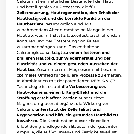
Calcium ist ein natürlicher Bestandteil der Haut
und beteiligt sich an Prozessen, die für
Zellerneuerung, Hautregeneration, den Erhalt der
Hautfestigkeit und die korrekte Funktion der
Hautbarriere
verantwortlich sind. Mit
zunehmendem Alter nimmt seine Menge in der
Haut ab, was mit Elastizitätsverlust, erschlaffenden
Konturen und der Entstehung von Falten
zusammenhängen kann. Das enthaltene
Calciumgluconat
trägt zu einem festeren und
pralleren Hautbild, zur Wiederherstellung der
Elastizität und zu einem gesunden Aussehen der
Haut bei.
Zusammen mit Magnesium hilft es, ein
optimales Umfeld für zelluläre Prozesse zu erhalten.
In Kombination mit der patentierten REBORNIC™-
Technologie ist es auf
die Verbesserung des
Hautvolumens, einen Lifting-Effekt und die
Straffung erschlaffter Partien
ausgerichtet.
Magnesiumgluconat ergänzt die Wirkung von
Calcium,
unterstützt die Zellvitalität und
Regeneration und hilft, ein gesundes Hautbild zu
bewahren.
Die Kombination dieser Mineralien
bildet den grundlegenden Baustein der gesamten
Ampulle, die auf Volumen- und Festigkeitsverlust