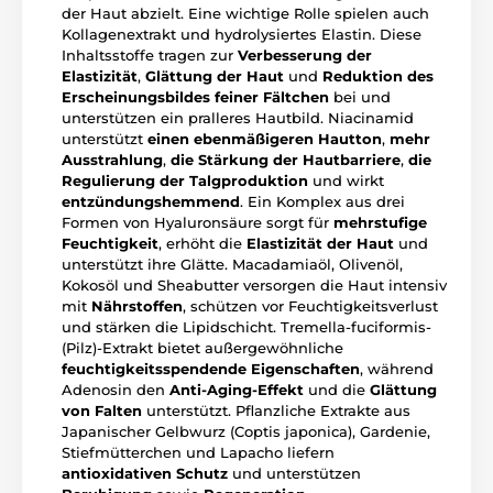
der Haut abzielt. Eine wichtige Rolle spielen auch
Kollagenextrakt und hydrolysiertes Elastin. Diese
Inhaltsstoffe tragen zur
Verbesserung der
Elastizität
,
Glättung der Haut
und
Reduktion des
Erscheinungsbildes feiner Fältchen
bei und
unterstützen ein pralleres Hautbild. Niacinamid
unterstützt
einen ebenmäßigeren Hautton
,
mehr
Ausstrahlung
,
die Stärkung der Hautbarriere
,
die
Regulierung der Talgproduktion
und wirkt
entzündungshemmend
. Ein Komplex aus drei
Formen von Hyaluronsäure sorgt für
mehrstufige
Feuchtigkeit
, erhöht die
Elastizität der Haut
und
unterstützt ihre Glätte. Macadamiaöl, Olivenöl,
Kokosöl und Sheabutter versorgen die Haut intensiv
mit
Nährstoffen
, schützen vor Feuchtigkeitsverlust
und stärken die Lipidschicht. Tremella-fuciformis-
(Pilz)-Extrakt bietet außergewöhnliche
feuchtigkeitsspendende Eigenschaften
, während
Adenosin den
Anti-Aging-Effekt
und die
Glättung
von Falten
unterstützt. Pflanzliche Extrakte aus
Japanischer Gelbwurz (Coptis japonica), Gardenie,
Stiefmütterchen und Lapacho liefern
antioxidativen Schutz
und unterstützen