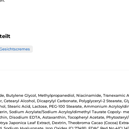
en.
eilt
Gesichtscremes
ride, Butylene Glycol, Methylpropanediol, Niacinamide, Tranexamic Ac
Cetearyl Alcohol, Dicaprylyl Carbonate, Polyglyceryl-2 Stearate, Gl
cohol, Stearic Acid, Lactose, PEG-100 Stearate, Ammonium Acryloyldi
ycerin, Sodium Acrylate/Sodium Acryloyldimethyl Taurate Copoly- me
thin, Disodium EDTA, Astaxanthin, Tocopheryl Acetate, Phytosteryl/
trya Japonica Leaf Extract, Dextrin, Theobroma Cacao (Cocoa) Extra
id, Sodium Hyaluronate, Iron Oxides (CI 77491), FD&C Red No.4(CI 14