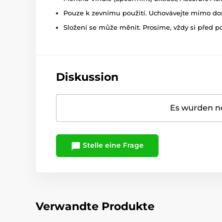
Pouze k zevnímu použití. Uchovávejte mimo dosa
Složení se může měnit. Prosíme, vždy si před p
Diskussion
Es wurden no
Stelle eine Frage
Verwandte Produkte