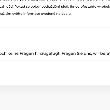
h dětí. Pokud se objeví podráždění pleti, ihned přestaňte výrobek
oužitím ověřte informace uvedené na obalu.
ch keine Fragen hinzugefügt. Fragen Sie uns, wir bera