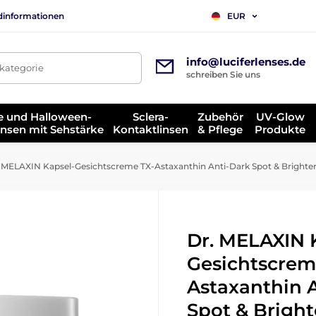
dinformationen
EUR
info@luciferlenses.de
tkategorie
schreiben Sie uns
e und Halloween-
Sclera-
Zubehör
UV-Glow
insen mit Sehstärke
Kontaktlinsen
& Pflege
Produkte
 MELAXIN Kapsel-Gesichtscreme TX-Astaxanthin Anti-Dark Spot & Brighte
Dr. MELAXIN 
Gesichtscrem
Astaxanthin 
Spot & Brigh