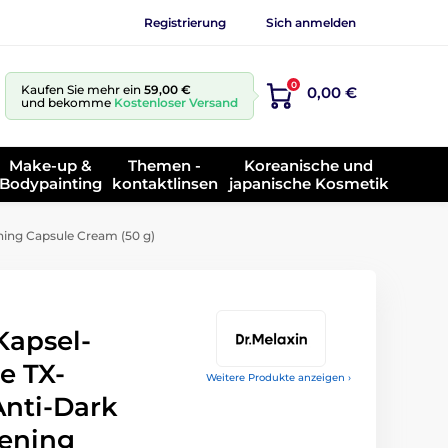
Registrierung
Sich anmelden
0
Kaufen Sie mehr ein
59,00 €
0,00 €
und bekomme
Kostenloser Versand
Make-up &
Themen -
Koreanische und
Bodypainting
kontaktlinsen
japanische Kosmetik
ning Capsule Cream (50 g)
Kapsel-
e TX-
Weitere Produkte anzeigen ›
Anti-Dark
tening