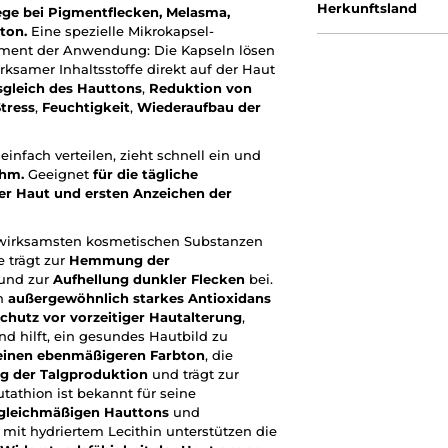
Herkunftsland
ege bei Pigmentflecken, Melasma,
ton.
Eine spezielle Mikrokapsel-
Moment der Anwendung: Die Kapseln lösen
rksamer Inhaltsstoffe direkt auf der Haut
gleich des Hauttons
,
Reduktion von
tress
,
Feuchtigkeit
,
Wiederaufbau der
einfach verteilen, zieht schnell ein und
ehm.
Geeignet
für die tägliche
er Haut und ersten Anzeichen der
r wirksamsten kosmetischen Substanzen
 trägt zur
Hemmung der
und zur
Aufhellung dunkler Flecken
bei.
in
außergewöhnlich starkes Antioxidans
chutz vor vorzeitiger Hautalterung
,
d hilft, ein gesundes Hautbild zu
einen ebenmäßigeren Farbton
, die
g der Talgproduktion
und trägt zur
tathion ist bekannt für seine
gleichmäßigen Hauttons
und
it hydriertem Lecithin unterstützen die