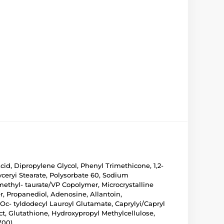
id, Dipropylene Glycol, Phenyl Trimethicone, 1,2-
yceryi Stearate, Polysorbate 60, Sodium
methyl- taurate/VP Copolymer, Microcrystalline
r, Propanediol, Adenosine, Allantoin,
Oc- tyldodecyl Lauroyl Glutamate, Caprylyi/Capryl
ct, Glutathione, Hydroxypropyl Methylcellulose,
700)