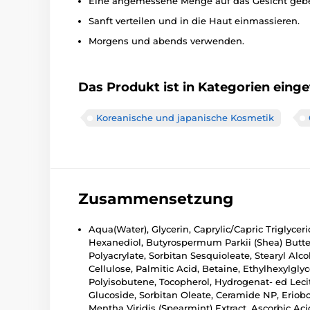
Eine angemessene Menge auf das Gesicht geb
Sanft verteilen und in die Haut einmassieren.
Morgens und abends verwenden.
Das Produkt ist in Kategorien einget
Koreanische und japanische Kosmetik
Zusammensetzung
Aqua(Water), Glycerin, Caprylic/Capric Triglyce
Hexanediol, Butyrospermum Parkii (Shea) Butter, 
Polyacrylate, Sorbitan Sesquioleate, Stearyl Al
Cellulose, Palmitic Acid, Betaine, Ethylhexylgl
Polyisobutene, Tocopherol, Hydrogenat- ed Leci
Glucoside, Sorbitan Oleate, Ceramide NP, Eriobo
Mentha Viridis (Spearmint) Extract, Ascorbic Ac