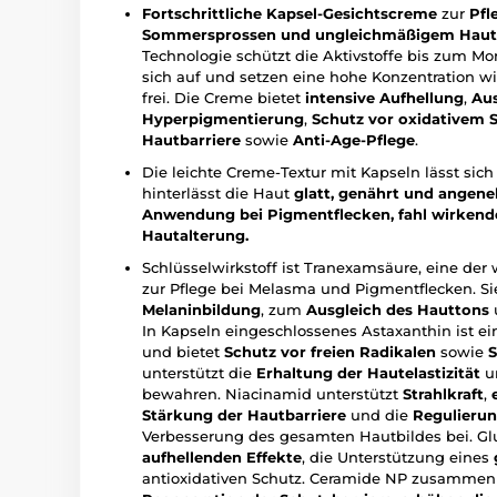
Fortschrittliche Kapsel-Gesichtscreme
zur
Pfl
Sommersprossen und ungleichmäßigem Haut
Technologie schützt die Aktivstoffe bis zum 
sich auf und setzen eine hohe Konzentration wi
frei. Die Creme bietet
intensive Aufhellung
,
Aus
Hyperpigmentierung
,
Schutz vor oxidativem S
Hautbarriere
sowie
Anti-Age-Pflege
.
Die leichte Creme-Textur mit Kapseln lässt sich 
hinterlässt die Haut
glatt, genährt und angen
Anwendung bei Pigmentflecken, fahl wirkend
Hautalterung.
Schlüsselwirkstoff ist Tranexamsäure, eine de
zur Pflege bei Melasma und Pigmentflecken. Sie
Melaninbildung
, zum
Ausgleich des Hauttons
In Kapseln eingeschlossenes Astaxanthin ist e
und bietet
Schutz vor freien Radikalen
sowie
S
unterstützt die
Erhaltung der Hautelastizität
un
bewahren. Niacinamid unterstützt
Strahlkraft
,
Stärkung der Hautbarriere
und die
Regulierun
Verbesserung des gesamten Hautbildes bei. Glu
aufhellenden Effekte
, die Unterstützung eines
antioxidativen Schutz. Ceramide NP zusammen m