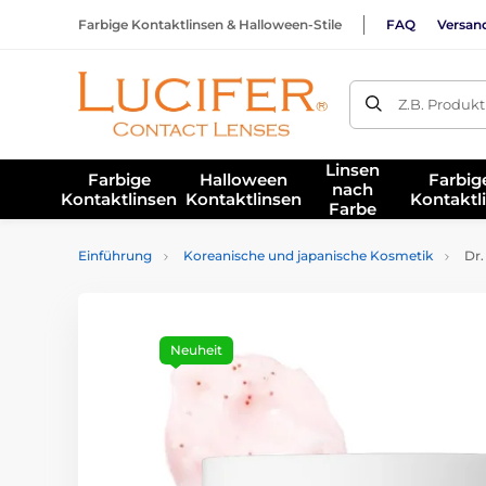
Farbige Kontaktlinsen & Halloween-Stile
FAQ
Versan
Z.B. Produk
Linsen
Farbige
Halloween
Farbig
nach
Kontaktlinsen
Kontaktlinsen
Kontaktl
Farbe
Einführung
Koreanische und japanische Kosmetik
Dr.
Neuheit