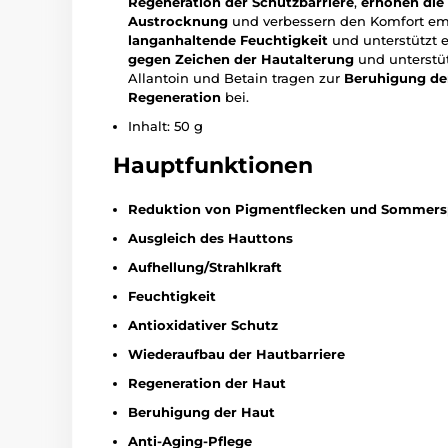
Regeneration der Schutzbarriere
,
erhöhen die
Austrocknung
und verbessern den Komfort emp
langanhaltende Feuchtigkeit
und unterstützt e
gegen Zeichen der Hautalterung
und unterstü
Allantoin und Betain tragen zur
Beruhigung de
Regeneration
bei.
Inhalt: 50 g
Hauptfunktionen
Reduktion von Pigmentflecken und Sommers
Ausgleich des Hauttons
Aufhellung/Strahlkraft
Feuchtigkeit
Antioxidativer Schutz
Wiederaufbau der Hautbarriere
Regeneration der Haut
Beruhigung der Haut
Anti-Aging-Pflege