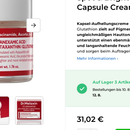
Capsule Crea
Kapsel-Aufhellungscreme
Glutathion
zielt auf Pigm
ungleichmäßigen Hautton
unterstützt einen ebenmäß
und langanhaltende Feucht
und sorgen beim Auftrage
Mehr Informationen ›
Auf Lager 3 Artik
Bestellungen bis 10. 8
12. 8.
31,02 €