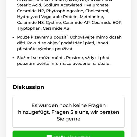
Stearic Acid, Sodium Acetylated Hyaluronate,
Ceramide NP, Phytosphingosine, Cholesterol,
Hydrolyzed Vegetable Protein, Methionine,
Ceramide NS, Cystine, Ceramide AP, Ceramide EOP,
Tryptophan, Ceramide AS
Pouze k zevnímu použití. Uchovávejte mimo dosah
dětí. Pokud se objeví podráždění pleti, ihned
přestaňte výrobek používat.
Složení se může měnit. Prosíme, vždy si před
použitím ověřte informace uvedené na obalu.
Diskussion
Es wurden noch keine Fragen
hinzugefügt. Fragen Sie uns, wir beraten
Sie gerne