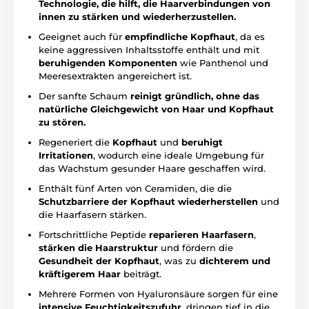
Technologie, die hilft, die Haarverbindungen von
innen zu stärken und wiederherzustellen.
Geeignet auch für
empfindliche Kopfhaut
, da es
keine aggressiven Inhaltsstoffe enthält und mit
beruhigenden Komponenten
wie Panthenol und
Meeresextrakten angereichert ist.
Der sanfte Schaum
reinigt gründlich, ohne das
natürliche Gleichgewicht von Haar und Kopfhaut
zu stören.
Regeneriert die
Kopfhaut
und
beruhigt
Irritationen
, wodurch eine ideale Umgebung für
das Wachstum gesunder Haare geschaffen wird.
Enthält fünf Arten von Ceramiden, die die
Schutzbarriere der Kopfhaut wiederherstellen
und
die Haarfasern stärken.
Fortschrittliche Peptide
reparieren Haarfasern
,
stärken die Haarstruktur
und fördern die
Gesundheit der Kopfhaut
, was zu
dichterem und
kräftigerem Haar
beiträgt.
Mehrere Formen von Hyaluronsäure sorgen für eine
intensive Feuchtigkeitszufuhr
, dringen tief in die