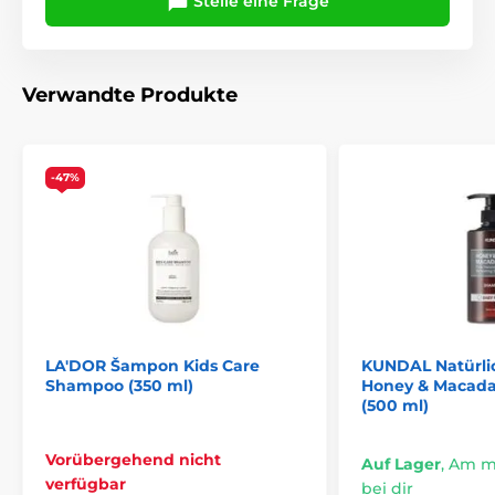
Stelle eine Frage
Verwandte Produkte
-47%
LA'DOR Šampon Kids Care
KUNDAL Natürl
Shampoo (350 ml)
Honey & Macad
(500 ml)
Vorübergehend nicht
Auf Lager
,
Am mi
verfügbar
bei dir