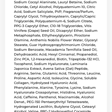
Sodium Cocoyl Alaninate, Lauryl Betaine, Sodium
Chloride, Cetyl Alcohol, Polyquaternium-10, Citric
Acid, Sodium Salicylate, PVP, Fragrance/Parfum,
Caprylyl Glycol, Trihydroxystearin, Caprylic/Capric
Triglyceride, Polyquaternium-6, Sodium Citrate,
PPG-3 Caprylyl Ether, C10-18 Triglycerides, Vitis
Vinifera (Grape) Seed Oil, Dicaprylyl Ether, Sodium
Metaphosphate, Ethylhexylglycerin, Piroctone
Olamine, Anthemis Nobilis Flower Water, Glyceryl
Stearate, Guar Hydroxypropyltrimonium Chloride,
Sodium Benzoate, Macadamia Ternifolia Seed Oil,
Dehydroacetic Acid, Hexyl Cinnamal, Propanediol,
Zinc PCA, 1,2-Hexanediol, Biotin, Tripeptide-132 HCl,
Tocopherol, Sodium Hyaluronate, Laminaria
Japonica Extract, Avena Sativa (Oat) Peptide,
Arginine, Serine, Glutamic Acid, Threonine, Leucine,
Proline, Aspartic Acid, Isoleucine, Glycine, Soluble
Collagen, Hydrolyzed Hyaluronic Acid,
Phenylalanine, Alanine, Tyrosine, Lysine, Sodium
Hyaluronate Crosspolymer, Histidine, Hyaluronic
Acid, Caffeine, Panthenol, Niacinamide, Alcohol
Denat., PEG-150 Pentaerythrityl Tetrastearate,
Hydrogenated Lecithin, Butylene Glycol, Cetearyl
Alcohol, Valine, PPG-2 Hydroxyethyl Cocamide,