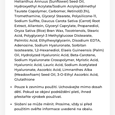
Helianthus Annuus (Sunflower) Seed Oil,
Hydroxyethyl Acrylate/Sodium Acryloyldimethyl
Taurate Copolymer, Carbomer, Retinol(0.3%),
Tromethamine, Glyceryl Stearate, Polysilicone-11,
Sodium Sulfite, Daucus Carota Sativa (Carrot) Root
Extract, Allantoin, Glyceryl Caprylate, Propanediol,
Oryza Sativa (Rice) Bran Wax, Tocotrienols, Stearic
Acid, Polyglyceryl-3 Methylglucose Distearate,
Palmitic Acid, Ethylhexylglycerin, Disodium EDTA,
Adenosine, Sodium Hyaluronate, Sorbitan
Isostearate, 1,2-Hexanediol, Elaeis Guineensis (Palm)
Oil, Hydrolyzed Hyaluronic Acid, Beta-Carotene,
Sodium Hyaluronate Crosspolymer, Myristic Acid,
Hyaluronic Acid, Lauric Acid, Sodium Acetylated
Hyaluronate, Ascorbic Acid, Limnanthes Alba
(Meadowfoam) Seed Oil, 3-O-Ethyl Ascorbic Acid,
Glutathione
Pouze k zevnímu použití. Uchovávejte mimo dosah
dětí. Pokud se objeví podráždění pleti, ihned
přestaňte výrobek používat.
Složení se může měnit. Prosíme, vždy si před
použitím ověřte informace uvedené na obalu.