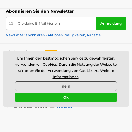
Abonnieren Sie den Newsletter
Gib deine E-Mail hier ein
Anmeldung
Newsletter abonnieren - Aktionen, Neuigkeiten, Rabatte
Sie brauchen Rat
offline
Um Ihnen den bestmöglichen Service zu gewährleisten,
Kundendienst ist verfügbar
verwenden wir Cookies. Durch die Nutzung der Webseite
info@luciferlenses.de
stimmen Sie der Verwendung von Cookies zu.
Weitere
Informationen
.
Wo Sie uns finden
nein
Deutsch
Ok
Wir sind auch dabei:
Youtube
Nützliche Informationen
Wichtige Links