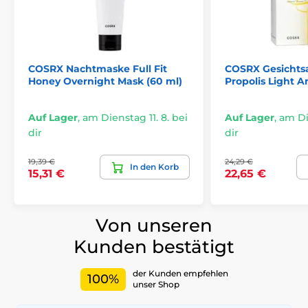
COSRX Nachtmaske Full Fit
COSRX Gesichtsa
Honey Overnight Mask (60 ml)
Propolis Light A
Auf Lager
,
am Dienstag 11. 8. bei
Auf Lager
,
am Die
dir
dir
19,39 €
24,29 €
In den Korb
15,31 €
22,65 €
Von unseren
Kunden bestätigt
der Kunden empfehlen
100%
unser Shop