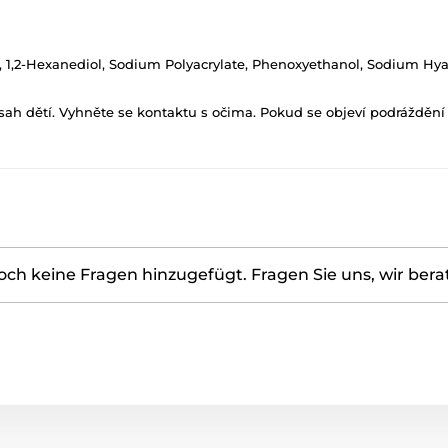
col, 1,2-Hexanediol, Sodium Polyacrylate, Phenoxyethanol, Sodium Hy
h dětí. Vyhněte se kontaktu s očima. Pokud se objeví podráždění p
ch keine Fragen hinzugefügt. Fragen Sie uns, wir bera