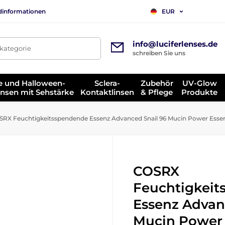
dinformationen
EUR
info@luciferlenses.de
tkategorie
schreiben Sie uns
e und Halloween-
Sclera-
Zubehör
UV-Glow
insen mit Sehstärke
Kontaktlinsen
& Pflege
Produkte
RX Feuchtigkeitsspendende Essenz Advanced Snail 96 Mucin Power Essen
COSRX
Feuchtigkei
Essenz Advan
Mucin Power 