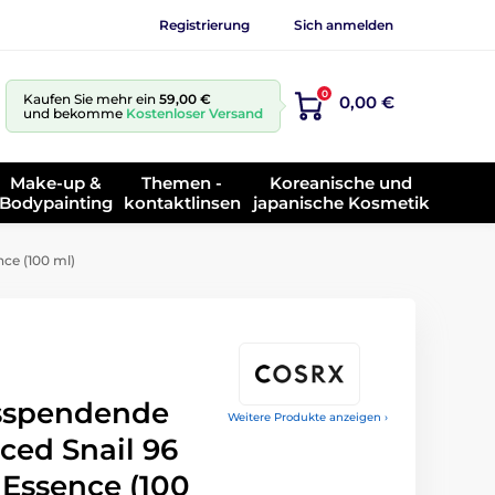
Registrierung
Sich anmelden
0
Kaufen Sie mehr ein
59,00 €
0,00 €
und bekomme
Kostenloser Versand
Make-up &
Themen -
Koreanische und
Bodypainting
kontaktlinsen
japanische Kosmetik
ce (100 ml)
tsspendende
Weitere Produkte anzeigen ›
ced Snail 96
Essence (100