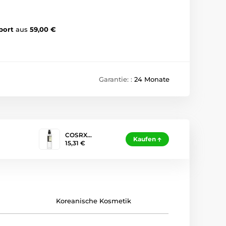
port
aus
59,00 €
Garantie: :
24 Monate
COSRX…
Kaufen
15,31 €
Koreanische Kosmetik