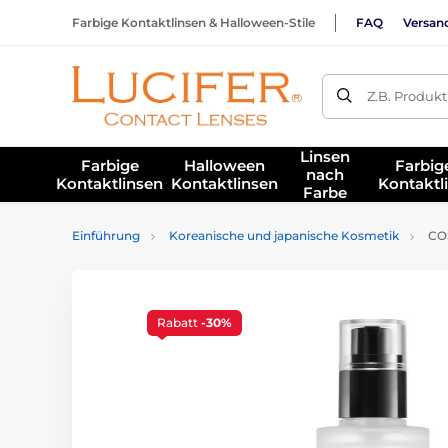
Farbige Kontaktlinsen & Halloween-Stile
FAQ
Versan
Z.B. Produk
Linsen
Farbige
Halloween
Farbig
nach
Kontaktlinsen
Kontaktlinsen
Kontaktl
Farbe
Einführung
Koreanische und japanische Kosmetik
COS
Rabatt
-30%