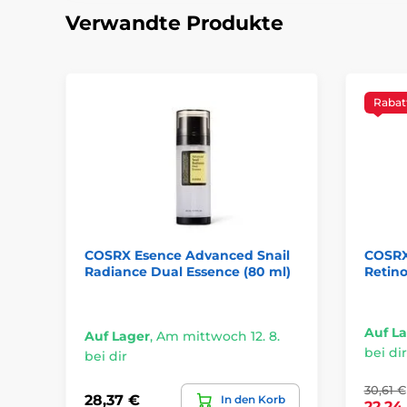
Verwandte Produkte
Rabat
COSRX Esence Advanced Snail
COSRX
Radiance Dual Essence (80 ml)
Retino
Auf L
Auf Lager
,
Am mittwoch 12. 8.
bei dir
bei dir
30,61 €
28,37 €
In den Korb
22,24