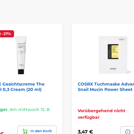
t
-27%
 Gesichtscreme The
COSRX Tuchmaske Adva
l 0,3 Cream (20 ml)
Snail Mucin Power Sheet
ager
,
Am mittwoch 12. 8.
Vorübergehend nicht
verfügbar
In den Korb
3,47 €
 €