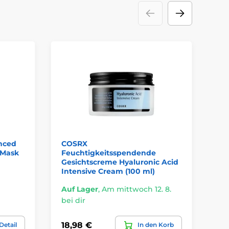
nced
COSRX
CO
 Mask
Feuchtigkeitsspendende
Ge
Gesichtscreme Hyaluronic Acid
Mo
Intensive Cream (100 ml)
Auf Lager
,
Am mittwoch 12. 8.
Au
bei dir
bei
18,98 €
19
Detail
In den Korb