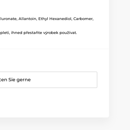
aluronate, Allantoin, Ethyl Hexanediol, Carbomer,
leti, ihned přestaňte výrobek používat.
ten Sie gerne