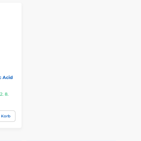
c Acid
. 8.
n Korb