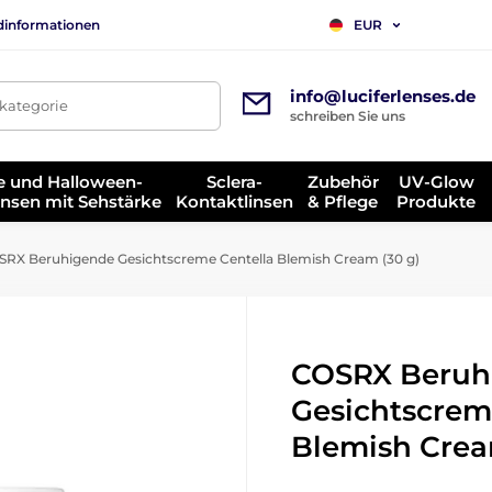
dinformationen
EUR
info@luciferlenses.de
tkategorie
schreiben Sie uns
e und Halloween-
Sclera-
Zubehör
UV-Glow
insen mit Sehstärke
Kontaktlinsen
& Pflege
Produkte
RX Beruhigende Gesichtscreme Centella Blemish Cream (30 g)
COSRX Beruh
Gesichtscrem
Blemish Crea