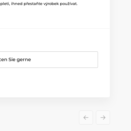
leti, ihned přestaňte výrobek používat.
ten Sie gerne