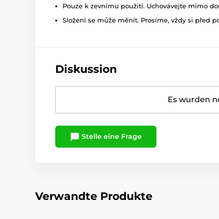
Pouze k zevnímu použití. Uchovávejte mimo dosa
Složení se může měnit. Prosíme, vždy si před p
Diskussion
Es wurden no
Stelle eine Frage
Verwandte Produkte