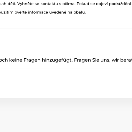
h dětí. Vyhněte se kontaktu s očima. Pokud se objeví podráždění p
oužitím ověřte informace uvedené na obalu.
ch keine Fragen hinzugefügt. Fragen Sie uns, wir bera