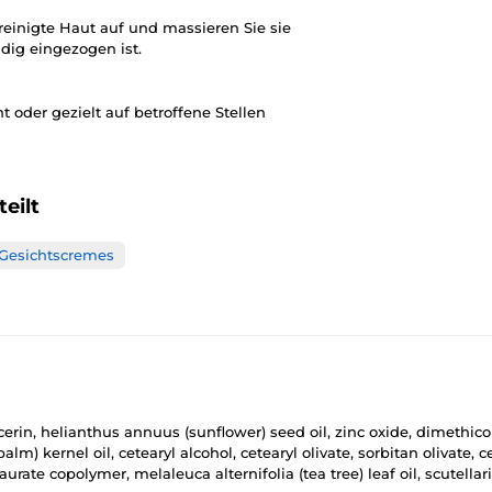
reinigte Haut auf und massieren Sie sie
ndig eingezogen ist.
 oder gezielt auf betroffene Stellen
eilt
Gesichtscremes
cerin, helianthus annuus (sunflower) seed oil, zinc oxide, dimethicone
alm) kernel oil, cetearyl alcohol, cetearyl olivate, sorbitan olivate, 
rate copolymer, melaleuca alternifolia (tea tree) leaf oil, scutellari