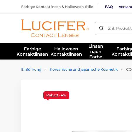
Farbige Kontaktlinsen & Halloween-Stile
FAQ
Versan
Z.B. Produk
Linsen
Farbige
Halloween
Farbig
nach
Kontaktlinsen
Kontaktlinsen
Kontaktl
Farbe
Einführung
Koreanische und japanische Kosmetik
COS
Rabatt
-4%