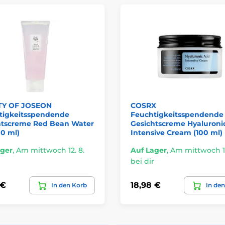
Y OF JOSEON
COSRX
tigkeitsspendende
Feuchtigkeitsspendende
htscreme Red Bean Water
Gesichtscreme Hyaluroni
00 ml)
Intensive Cream (100 ml)
ager
,
Am mittwoch 12. 8.
Auf Lager
,
Am mittwoch 12
bei dir
 €
18,98 €
In den Korb
In de