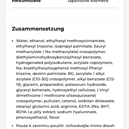
Herkunftsland
Japanische Kosmetik
Zusammensetzung
Water, ethanol, ethylhexyl methoxycinnamate,
ethylhexyl triazone, isopropyl palmitate, (lauryl
methacrylate / Na methacrylate) crosspolymer,
diethylaminohydroxybenzoylhexyl benzoate,
hydrogenated polyisobutene, acrylate copolymers,
Na, bisethylhexyloxyphenol methoxyl Phenyl
triazine, dextrin palmitate, BG, (acrylate / alkyl
acrylate (C10-30)) crosspolymer, alkyl benzoate (C12-
15), glycerin, propanediol, potassium hydroxide,
glyceryl behenate, hydroxyethyl cellulose, ( Vinyl
dimethicone / methicone silsesquioxane)
crosspolymer, pullulan, cetanol, sorbitan distearate,
stearoyl glutamic acid, arginine, EDTA-2Na, BHT,
ROYA Le jelly extract, sodium hyaluronate,
phenoxyethanol, flavor
Pouze k zevnímu použití. Uchovávejte mimo dosah