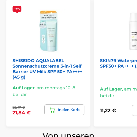
-7%
SHISEIDO AQUALABEL
SKIN79 Waterpr
Sonnenschutzcreme 3-in-1 Self
SPF50+ PA++++ (
Barrier UV Milk SPF 50+ PA++++
(45 g)
Auf Lager
,
am montags 10. 8.
Auf Lager
,
am mo
bei dir
bei dir
23,47 €
In den Korb
11,22 €
21,84 €
Von unseren