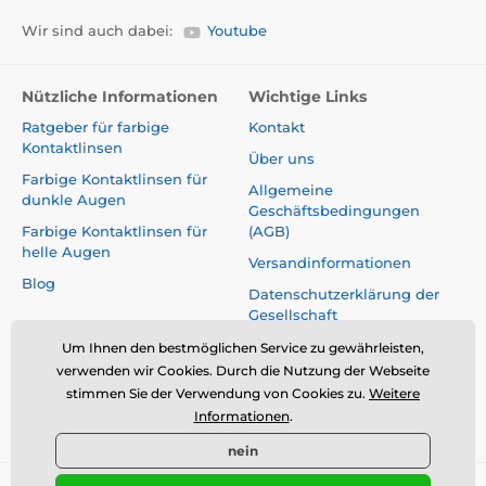
Wir sind auch dabei:
Youtube
Nützliche Informationen
Wichtige Links
Ratgeber für farbige
Kontakt
Kontaktlinsen
Über uns
Farbige Kontaktlinsen für
Allgemeine
dunkle Augen
Geschäftsbedingungen
Farbige Kontaktlinsen für
(AGB)
helle Augen
Versandinformationen
Blog
Datenschutzerklärung der
Gesellschaft
Reklamationen und Rücktritt
Um Ihnen den bestmöglichen Service zu gewährleisten,
vom Vertrag
verwenden wir Cookies. Durch die Nutzung der Webseite
stimmen Sie der Verwendung von Cookies zu.
Weitere
Sicherheit und Qualität ohne
Informationen
.
Kompromisse
nein