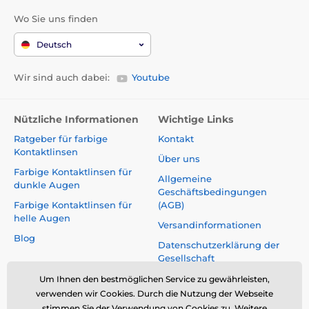
Wo Sie uns finden
Deutsch
Wir sind auch dabei:
Youtube
Nützliche Informationen
Wichtige Links
Ratgeber für farbige
Kontakt
Kontaktlinsen
Über uns
Farbige Kontaktlinsen für
Allgemeine
dunkle Augen
Geschäftsbedingungen
Farbige Kontaktlinsen für
(AGB)
helle Augen
Versandinformationen
Blog
Datenschutzerklärung der
Gesellschaft
Reklamationen und Rücktritt
Um Ihnen den bestmöglichen Service zu gewährleisten,
vom Vertrag
verwenden wir Cookies. Durch die Nutzung der Webseite
stimmen Sie der Verwendung von Cookies zu.
Weitere