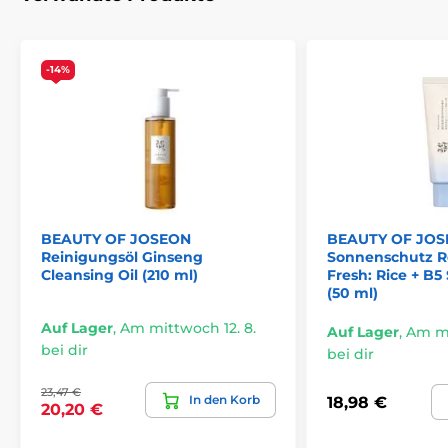
-14%
BEAUTY OF JOSEON
BEAUTY OF JO
Reinigungsöl Ginseng
Sonnenschutz R
Cleansing Oil (210 ml)
Fresh: Rice + B
(50 ml)
Auf Lager
,
Am mittwoch 12. 8.
Auf Lager
,
Am mi
bei dir
bei dir
23,47 €
In den Korb
18,98 €
20,20 €