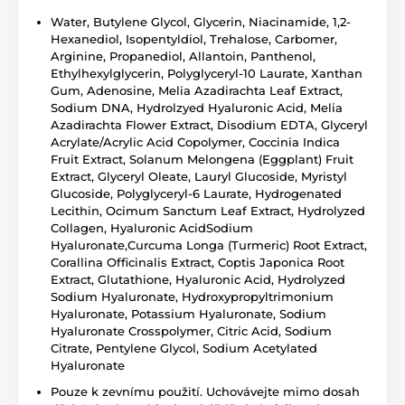
Water, Butylene Glycol, Glycerin, Niacinamide, 1,2-
Hexanediol, Isopentyldiol, Trehalose, Carbomer,
Arginine, Propanediol, Allantoin, Panthenol,
Ethylhexylglycerin, Polyglyceryl-10 Laurate, Xanthan
Gum, Adenosine, Melia Azadirachta Leaf Extract,
Sodium DNA, Hydrolzyed Hyaluronic Acid, Melia
Azadirachta Flower Extract, Disodium EDTA, Glyceryl
Acrylate/Acrylic Acid Copolymer, Coccinia Indica
Fruit Extract, Solanum Melongena (Eggplant) Fruit
Extract, Glyceryl Oleate, Lauryl Glucoside, Myristyl
Glucoside, Polyglyceryl-6 Laurate, Hydrogenated
Lecithin, Ocimum Sanctum Leaf Extract, Hydrolyzed
Collagen, Hyaluronic AcidSodium
Hyaluronate,Curcuma Longa (Turmeric) Root Extract,
Corallina Officinalis Extract, Coptis Japonica Root
Extract, Glutathione, Hyaluronic Acid, Hydrolyzed
Sodium Hyaluronate, Hydroxypropyltrimonium
Hyaluronate, Potassium Hyaluronate, Sodium
Hyaluronate Crosspolymer, Citric Acid, Sodium
Citrate, Pentylene Glycol, Sodium Acetylated
Hyaluronate
Pouze k zevnímu použití. Uchovávejte mimo dosah