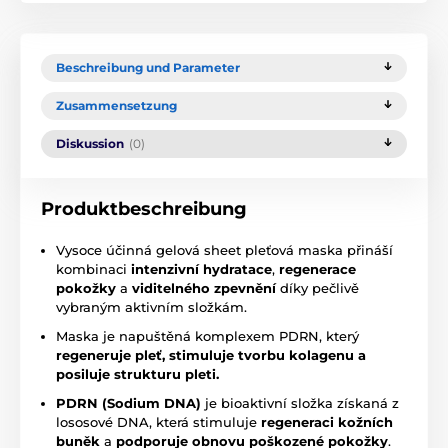
Beschreibung und Parameter
Zusammensetzung
Diskussion
(0)
Produktbeschreibung
Vysoce účinná gelová sheet pleťová maska přináší
kombinaci
intenzivní hydratace
,
regenerace
pokožky
a
viditelného zpevnění
díky pečlivě
vybraným aktivním složkám.
Maska je napuštěná komplexem PDRN, který
regeneruje pleť, stimuluje tvorbu kolagenu a
posiluje strukturu pleti.
PDRN (Sodium DNA)
je bioaktivní složka získaná z
lososové DNA, která stimuluje
regeneraci kožních
buněk
a
podporuje
obnovu poškozené pokožky
.