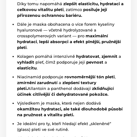
Díky tomu napomáhá
zlepšit elasticitu, hydrataci a
celkovou vitalitu pleti
, zatímco
posiluje její
přirozenou ochrannou bariéru.
Dále je maska obohacena o více forem kyseliny
hyaluronové — včetně hydrolyzované a
crosspolymerových variant — pro
maximální
hydrataci
,
lepší absorpci a efekt plnější, pružnější
pleti
.
Kolagen pomáhá intenzivně
hydratovat
,
zjemnit
a
vyhladit
pleť, čímž podporuje její
pevnost
a
elasticitu
.
Niacinamid podporuje
rovnoměrnější tón pleti
,
zmírnění zarudnutí
a
zlepšení textury
pleti.
Allantoin a panthenol dodávají
zklidňující
účinek citlivější či dehydratované pokožce.
Výsledkem je maska, která nejen dodává
okamžitou hydrataci, ale také dlouhodobě působí
na pružnost a vitalitu pleti.
Je
ideální pro ty, kteří hledají efekt „skleněné“
(glass) pleti ve své rutině.