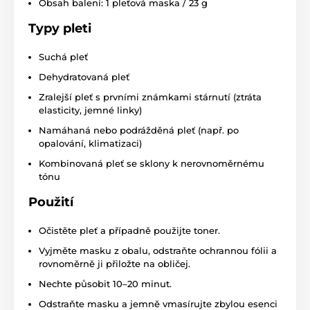
Obsah balení: 1 pleťová maska / 23 g
Typy pleti
Suchá pleť
Dehydratovaná pleť
Zralejší pleť s prvními známkami stárnutí (ztráta
elasticity, jemné linky)
Namáhaná nebo podrážděná pleť (např. po
opalování, klimatizaci)
Kombinovaná pleť se sklony k nerovnoměrnému
tónu
Použití
Očistěte pleť a případně použijte toner.
Vyjměte masku z obalu, odstraňte ochrannou fólii a
rovnoměrně ji přiložte na obličej.
Nechte působit 10–20 minut.
Odstraňte masku a jemně vmasírujte zbylou esenci