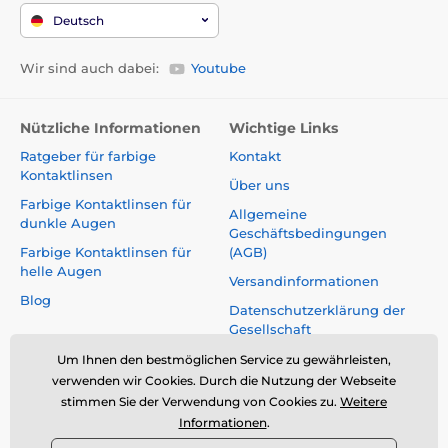
Deutsch
Wir sind auch dabei:
Youtube
Nützliche Informationen
Wichtige Links
Ratgeber für farbige
Kontakt
Kontaktlinsen
Über uns
Farbige Kontaktlinsen für
Allgemeine
dunkle Augen
Geschäftsbedingungen
Farbige Kontaktlinsen für
(AGB)
helle Augen
Versandinformationen
Blog
Datenschutzerklärung der
Gesellschaft
Reklamationen und Rücktritt
Um Ihnen den bestmöglichen Service zu gewährleisten,
vom Vertrag
verwenden wir Cookies. Durch die Nutzung der Webseite
stimmen Sie der Verwendung von Cookies zu.
Weitere
Sicherheit und Qualität ohne
Informationen
.
Kompromisse