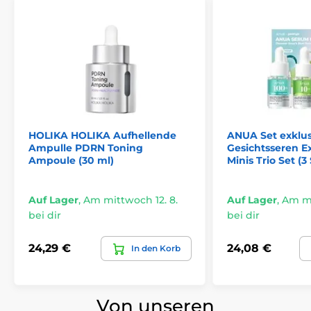
HOLIKA HOLIKA Aufhellende
ANUA Set exklus
Ampulle PDRN Toning
Gesichtsseren E
Ampoule (30 ml)
Minis Trio Set (3 
Auf Lager
,
Am mittwoch 12. 8.
Auf Lager
,
Am mi
bei dir
bei dir
24,29 €
24,08 €
In den Korb
Von unseren