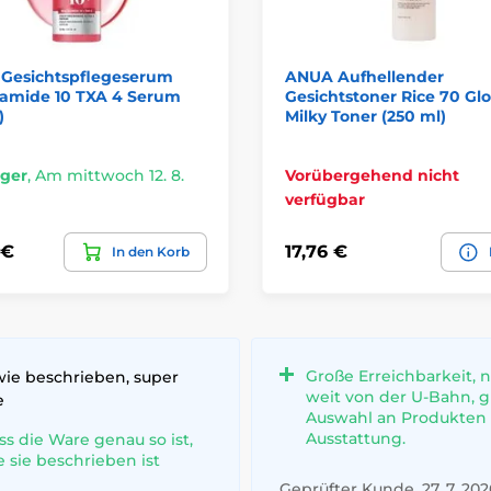
Gesichtspflegeserum
ANUA Aufhellender
namide 10 TXA 4 Serum
Gesichtstoner Rice 70 Gl
)
Milky Toner (250 ml)
ager
,
Am mittwoch 12. 8.
Vorübergehend nicht
verfügbar
 €
17,76 €
In den Korb
Große Erreichbarkeit, n
wie beschrieben, super
weit von der U-Bahn, 
e
Auswahl an Produkten
Ausstattung.
ss die Ware genau so ist,
e sie beschrieben ist
Geprüfter Kunde, 27. 7. 202