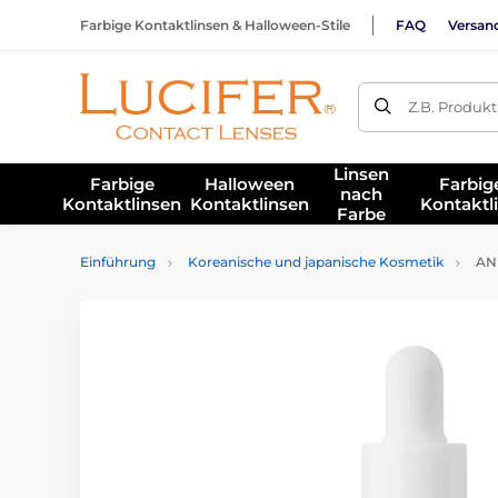
Farbige Kontaktlinsen & Halloween-Stile
FAQ
Versan
Z.B. Produk
Linsen
Farbige
Halloween
Farbig
nach
Kontaktlinsen
Kontaktlinsen
Kontaktl
Farbe
Einführung
Koreanische und japanische Kosmetik
ANU