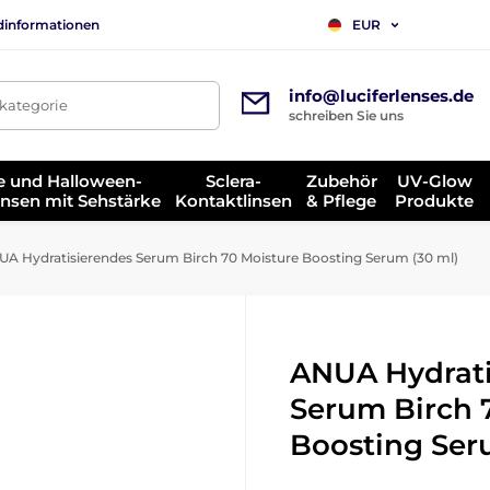
dinformationen
EUR
info@luciferlenses.de
tkategorie
schreiben Sie uns
e und Halloween-
Sclera-
Zubehör
UV-Glow
insen mit Sehstärke
Kontaktlinsen
& Pflege
Produkte
A Hydratisierendes Serum Birch 70 Moisture Boosting Serum (30 ml)
ANUA Hydrati
Serum Birch 
Boosting Ser