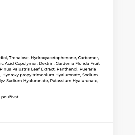
nediol, Trehalose, Hydroxyacetophenone, Carbomer,
ic Acid Copolymer, Dextrin, Gardenia Florida Fruit
inus Palustris Leaf Extract, Panthenol, Pueraria
te, Hydroxy propyltrimonium Hyaluronate, Sodium
olyz Sodium Hyaluronate, Potassium Hyaluronate,
 používat.