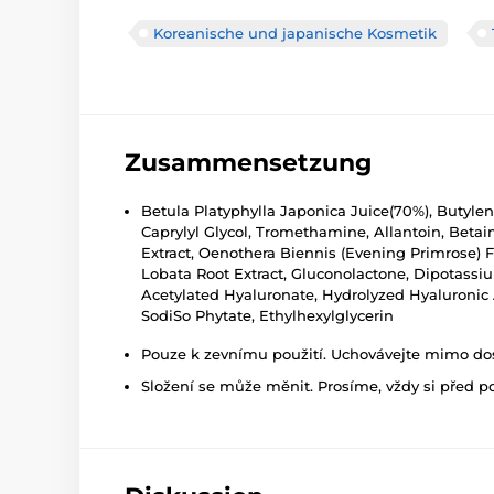
Koreanische und japanische Kosmetik
Zusammensetzung
Betula Platyphylla Japonica Juice(70%), Butylen
Caprylyl Glycol, Tromethamine, Allantoin, Betain
Extract, Oenothera Biennis (Evening Primrose) F
Lobata Root Extract, Gluconolactone, Dipotassi
Acetylated Hyaluronate, Hydrolyzed Hyaluronic
SodiSo Phytate, Ethylhexylglycerin
Pouze k zevnímu použití. Uchovávejte mimo dosa
Složení se může měnit. Prosíme, vždy si před p