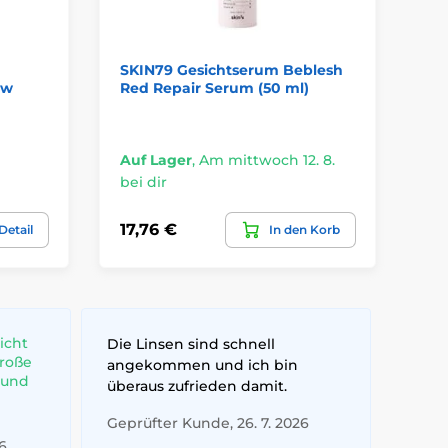
SKIN79 Gesichtserum Beblesh
AN
ow
Red Repair Serum (50 ml)
un
Bi
Cr
Auf Lager
,
Am mittwoch 12. 8.
Au
bei dir
bei
17,76 €
26
Detail
In den Korb
icht
Die Linsen sind schnell
große
angekommen und ich bin
 und
überaus zufrieden damit.
Geprüfter Kunde, 26. 7. 2026
6