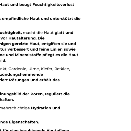
 Haut und beugt Feuchtigkeitsverlust
 empfindliche Haut und unterstützt die
uchtigkeit,
macht die Haut
glatt und
 vor Hautalterung.
Die
en gereizte Haut, entgiften sie und
tur verbessert und feine Linien sowie
ne und Mineralstoffe pflegt es die Haut
ld.
kt, Gardenie, Ulme, Kiefer, Rotklee,
entzündungshemmende
uziert Rötungen
und erhält das
inungsbild der Poren, reguliert die
haften.
 mehrschichtige
Hydration und
ende Eigenschaften.
t für eine beruhigende Hautpflege.