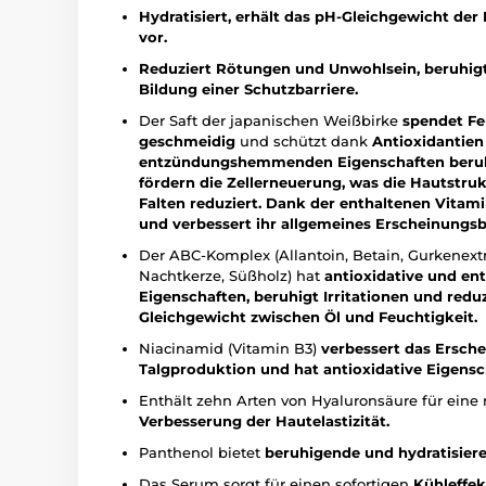
Hydratisiert, erhält das pH-Gleichgewicht der
vor.
Reduziert Rötungen und Unwohlsein, beruhigt
Bildung einer Schutzbarriere.
Der Saft der japanischen Weißbirke
spendet Fe
geschmeidig
und schützt dank
Antioxidantien
entzündungshemmenden Eigenschaften beruhig
fördern die Zellerneuerung, was die Hautstruk
Falten reduziert. Dank der enthaltenen Vitami
und verbessert ihr allgemeines Erscheinungsbi
Der ABC-Komplex (Allantoin, Betain, Gurkenextra
Nachtkerze, Süßholz) hat
antioxidative und 
Eigenschaften,
beruhigt Irritationen und red
Gleichgewicht zwischen Öl und Feuchtigkeit.
Niacinamid (Vitamin B3)
verbessert das Ersche
Talgproduktion und hat antioxidative Eigensc
Enthält zehn Arten von Hyaluronsäure für eine
Verbesserung der Hautelastizität.
Panthenol bietet
beruhigende und hydratisier
Das Serum sorgt für einen sofortigen
Kühleffek