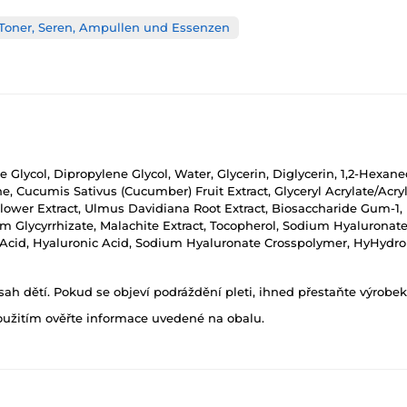
Toner, Seren, Ampullen und Essenzen
e Glycol, Dipropylene Glycol, Water, Glycerin, Diglycerin, 1,2-Hexa
e, Cucumis Sativus (Cucumber) Fruit Extract, Glyceryl Acrylate/Acryl
lower Extract, Ulmus Davidiana Root Extract, Biosaccharide Gum-1, P
um Glycyrrhizate, Malachite Extract, Tocopherol, Sodium Hyalurona
 Acid, Hyaluronic Acid, Sodium Hyaluronate Crosspolymer, HyHydr
h dětí. Pokud se objeví podráždění pleti, ihned přestaňte výrobek
oužitím ověřte informace uvedené na obalu.