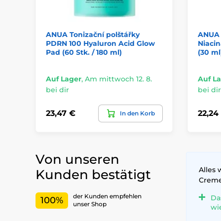
ANUA Tonizační polštářky
ANUA 
PDRN 100 Hyaluron Acid Glow
Niaci
Pad (60 Stk. / 180 ml)
(30 ml
Auf Lager
,
Am mittwoch 12. 8.
Auf L
bei dir
bei dir
23,47 €
22,24
In den Korb
Von unseren
Alles 
Kunden bestätigt
Crem
der Kunden empfehlen
Da
100%
unser Shop
wi