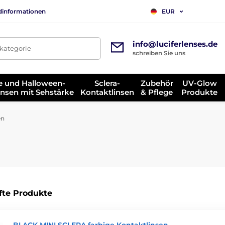
dinformationen
EUR
info@luciferlenses.de
tkategorie
schreiben Sie uns
e und Halloween-
Sclera-
Zubehör
UV-Glow
insen mit Sehstärke
Kontaktlinsen
& Pflege
Produkte
en
fte Produkte