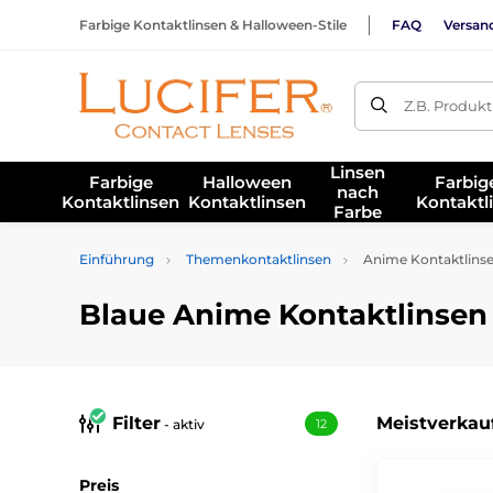
Farbige Kontaktlinsen & Halloween-Stile
FAQ
Versan
Z.B. Produk
Linsen
Farbige
Halloween
Farbig
nach
Kontaktlinsen
Kontaktlinsen
Kontaktl
Farbe
Einführung
Themenkontaktlinsen
Anime Kontaktlins
Blaue Anime Kontaktlinsen
Filter
Meistverkau
- aktiv
12
Preis