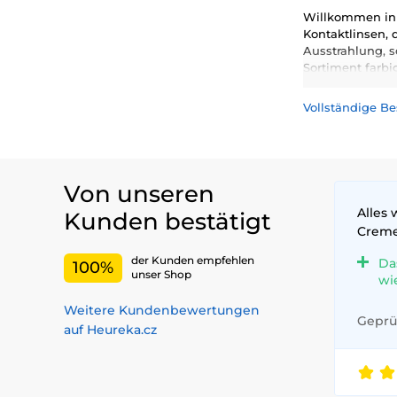
Willkommen in u
Kontaktlinsen, 
Ausstrahlung, s
Sortiment farbi
Farbe in Ihr Le
Vollständige B
Von unseren
Alles 
Kunden bestätigt
Crem
der Kunden empfehlen
Da
100%
unser Shop
wi
Weitere Kundenbewertungen
Geprüf
auf Heureka.cz