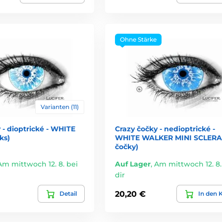
Ohne Stärke
Varianten (11)
 - dioptrické - WHITE
Crazy čočky - nedioptrické -
ks)
WHITE WALKER MINI SCLERA 
čočky)
Am mittwoch 12. 8. bei
Auf Lager
,
Am mittwoch 12. 8.
dir
20,20 €
Detail
In den 