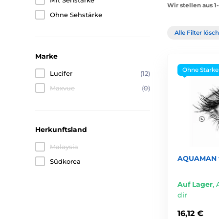
Mit Sehstärke
Wir stellen aus 1
Ohne Sehstärke
Alle Filter lös
Marke
Ohne Stärke
Lucifer
(12)
Maxvue
(0)
Herkunftsland
Malaysia
AQUAMAN fa
Südkorea
Auf Lager
,
dir
16,12 €