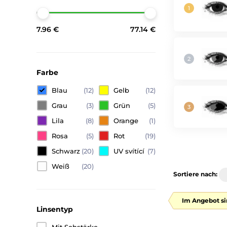
7.96 €
77.14 €
Farbe
Blau
(12)
Gelb
(12)
Grau
(3)
Grün
(5)
Lila
(8)
Orange
(1)
Rosa
(5)
Rot
(19)
Schwarz
(20)
UV svítící
(7)
Weiß
(20)
Sortiere nach:
Im Angebot si
Linsentyp