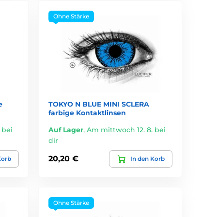
Ohne Stärke
e
TOKYO N BLUE MINI SCLERA
farbige Kontaktlinsen
 bei
Auf Lager
,
Am mittwoch 12. 8. bei
dir
20,20 €
Korb
In den Korb
Ohne Stärke