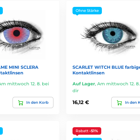
Ohne Stärke
AME MINI SCLERA
SCARLET WITCH BLUE farbig
taktlinsen
Kontaktlinsen
Am mittwoch 12. 8. bei
Auf Lager
,
Am mittwoch 12. 8.
dir
16,12 €
In den Korb
In den 
Rabatt
-51%