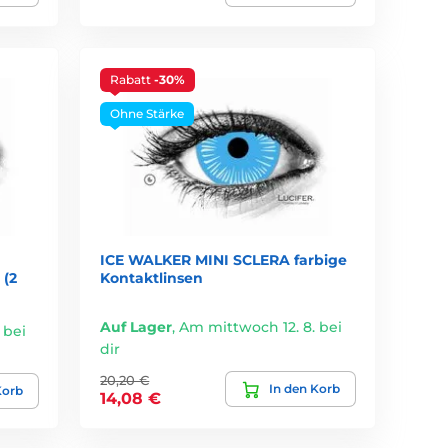
Rabatt
-30%
Ohne Stärke
ICE WALKER MINI SCLERA farbige
(2
Kontaktlinsen
Auf Lager
,
Am mittwoch 12. 8. bei
 bei
dir
20,20 €
In den Korb
Korb
14,08 €