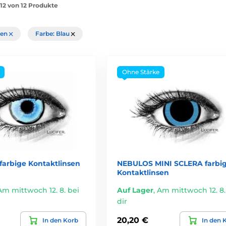
-12 von 12 Produkte
chen
Farbe: Blau
Ohne Stärke
rbige Kontaktlinsen
NEBULOS MINI SCLERA farbi
Kontaktlinsen
Am mittwoch 12. 8. bei
Auf Lager
,
Am mittwoch 12. 8.
dir
20,20 €
In den Korb
In den 