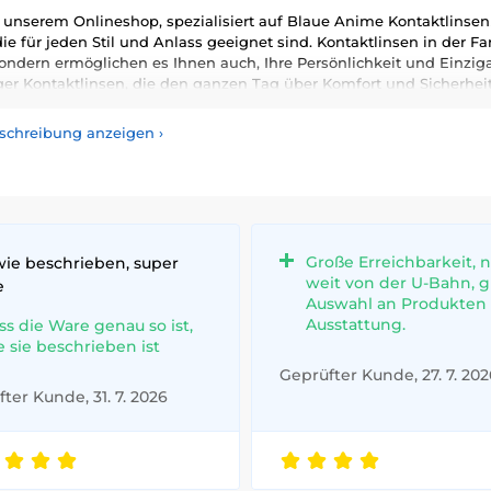
nserem Onlineshop, spezialisiert auf Blaue Anime Kontaktlinsen!
die für jeden Stil und Anlass geeignet sind. Kontaktlinsen in der F
ondern ermöglichen es Ihnen auch, Ihre Persönlichkeit und Einzi
ger Kontaktlinsen, die den ganzen Tag über Komfort und Sicherhei
ben – zertifiziert nach höchsten Qualitäts- und Sicherheitsstandards
eschreibung anzeigen
›
Große Erreichbarkeit, n
wie beschrieben, super
weit von der U-Bahn, 
e
Auswahl an Produkten
Ausstattung.
ss die Ware genau so ist,
e sie beschrieben ist
Geprüfter Kunde, 27. 7. 202
ter Kunde, 31. 7. 2026