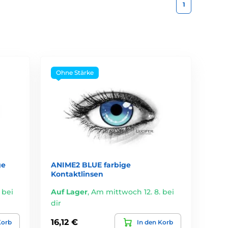
1
Ohne Stärke
ge
ANIME2 BLUE farbige
Kontaktlinsen
 bei
Auf Lager
,
Am mittwoch 12. 8. bei
dir
16,12 €
Korb
In den Korb