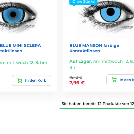
Ohne Stärke
LUE MINI SCLERA
BLUE MANSON farbige
taktlinsen
Kontaktlinsen
Auf Lager
,
Am mittwoch 12. 8.
Am mittwoch 12. 8. bei
dir
16,12 €
In den 
In den Korb
7,96 €
Sie haben bereits 12 Produkte von 1